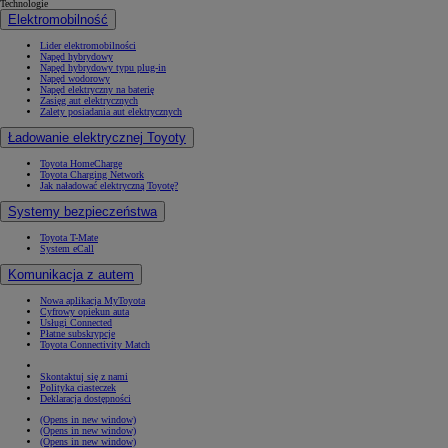
Technologie
Elektromobilność
Lider elektromobilności
Napęd hybrydowy
Napęd hybrydowy typu plug-in
Napęd wodorowy
Napęd elektryczny na baterię
Zasięg aut elektrycznych
Zalety posiadania aut elektrycznych
Ładowanie elektrycznej Toyoty
Toyota HomeCharge
Toyota Charging Network
Jak naładować elektryczną Toyotę?
Systemy bezpieczeństwa
Toyota T-Mate
System eCall
Komunikacja z autem
Nowa aplikacja MyToyota
Cyfrowy opiekun auta
Usługi Connected
Płatne subskrypcje
Toyota Connectivity Match
Skontaktuj się z nami
Polityka ciasteczek
Deklaracja dostępności
(Opens in new window)
(Opens in new window)
(Opens in new window)