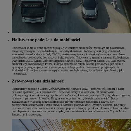
Holistyczne podejście do mobilności
Przekształcając się w firmę specjalizującą się w tematyce mobilności, zajmującą się powiązanymi,
zautomatyzowanymi, współdzielonymi i zelektryfikowanymi technologiami (ang. connected,
automated, shared and electrified, CASE), dostarczamy towary i usługi wykraczające poza obszar
samochodów osobowych, dostawczych i ciężarowych. Nasze cele są zgodne z naszym Ekologicznym
wyzwaniem 2050, Celami Zrównoważonego Rozwoju ONZ i Zielonym Ładem UE. Jako twórcy
pionierskiego hybrydowego Priusa, którego sprzedaż na całym świecie przekroczyła już 20 mln
egzemplarzy, przyjmujemy holistyczne podejście do pojazdów i zastosowań przyjaznych dla
środowiska. Rozwijamy zarówno napędy wodorowe, hybrydowe, hybrydowe typu plug-in, jak
i elektryczne.
Zrównoważona działalność
Postępujemy zgodnie z Celami Zrównoważonego Rozwoju ONZ – zarówno jeśli chodzi o nasze
działania społeczne, jak i pracownicze. Pierwszym naszym założeniem jest promowanie
„inkluzywnego i zróżnicowanego społeczeństwa” – idei, która zaczyna się od Toyoty, ale rozciąga się
na naszych partnerów i klientów. Drugim zamierzeniem jest „równość zatrudnienia”. Nasze
zaangażowanie w kwestię długoterminowego zrównoważonego zatrudnienia zaczyna się
od zapewnienia uczciwości i szans rozwoju każdemu pracownikowi Toyoty w Europie. Obejmuje
to również możliwości zatrudnienia i rozwoju poprzez edukację i przekwalifikowanie. Trzecim celem
jest ulepszanie społeczeństwa poprzez ciągłe „zrównoważone innowacje” zarówno w Toyota Motor
Europe, jak i na zewnątrz.