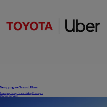
Nowy program Toyoty i Ubera
Łatwiejszy dostęp do aut zelektryfikowanych
Dowiedz się więcej