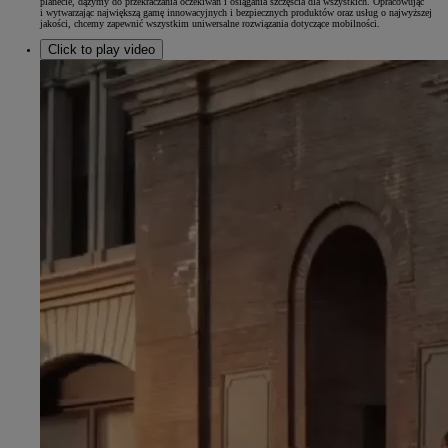
planecie, dążymy do przekraczania oczekiwań i osiągania szczęścia dla wszystkich. Opracowując
i wytwarzając największą gamę innowacyjnych i bezpiecznych produktów oraz usług o najwyższej
jakości, chcemy zapewnić wszystkim uniwersalne rozwiązania dotyczące mobilności.
Click to play video