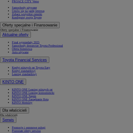
PROACE CITY Verso
Samochody używane
Umów się na jazdę testową
Zobacz wszystkie cenniki
Konfiguruj swoją Toyotę
Oferty specjalne i Finansowanie
Oferty specjalne i Finansowanie
Aktualne oferty
Finał wyprzedaży 2025
Samochody dostawcze Toyota Professional
Oferta biznesowa
Auta używane
Toyota Financial Services
Kredyt niższych rat Toyota Easy
Kredyt standardowy
Leasing standardowy
KINTO ONE
KINTO ONE Leasing niższych rat
KINTO ONE Leasing konsumencki
KINTO ONE Najem
KINTO ONE Zarządzanie flotą
KINTO Mobility
Dla właścicieli
Dla właścicieli
Serwis
Promocje i sezonowe usługi
Pozostałe oferty serwisu