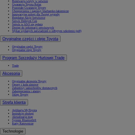
Rezerwacja wizyty w serwisie
Gwarancja Toyota Relax
Pozostałe Gwarancje Toyoty
Ubezpieczenia i naprawy blacharsko-lakiernicze
Innowacyjne usługi dla Twojej wygody
Bezpłatne Akcje Serwisowe
Serwis Dobrych Cen
Serwis w ASO się opłaca
Dostęp do informacji serwisowych
Wykaz wydanych zaświadczeń o odbytym szkoleniu (pdf)
Oryginalne części i oleje Toyota
Oryginalne części Toyoty
Oryginalne oleje Toyoty
Program Sprzedaży Hurtowej Trade
Trade
Akcesoria
Oryginalne akcesoria Toyoty
Opony i koła zimowe
Zabudowy samochodów dostawczych
Zabezpieczenia i alarmy
Sklep Toyoty
Strefa klienta
Aplikacja MyToyota
Instrukcje obsługi
Aktualizacja map
System Bluetooth®
Karty Ratownicze
Technologie