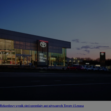
Rekordowy wynik sieci sprzedaży aut używanych Toyoty i Lexusa