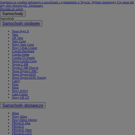
Znajdziesz tu wszelkie informacje o nowościach i wydarzeniach w Toyocie. Wybierz interesujący Cię temat lub
użyj słów kluczowych. Zapraszamy.
Dowiedz się więcej
Samochody
Samochody
Samochody osobowe
Nowe Aygo X
Yaris
GR Yaris
Yaris Cross
Nowy Yaris Cross
Nowy Urban Cruiser
Corolla Hatchback
Corolla Sedan
Corolla TS Kombi
Nowa Corolla Cross
Toyota C-HR
Toyota C-HR Plug-in
Nowa Toyota C-HR+
Nowa Toyota bZ4X
Nowa Toyota bZ4X Touring
Camry
Prius
Mirai
Nowy RAV4
Land Cruiser
Nowy GR GT
Samochody dostawcze
Hilux
Nowy Hilux
Nowy Hilux Electric
PROACE Max
PROACE
PROACE Verso
PROACE CITY