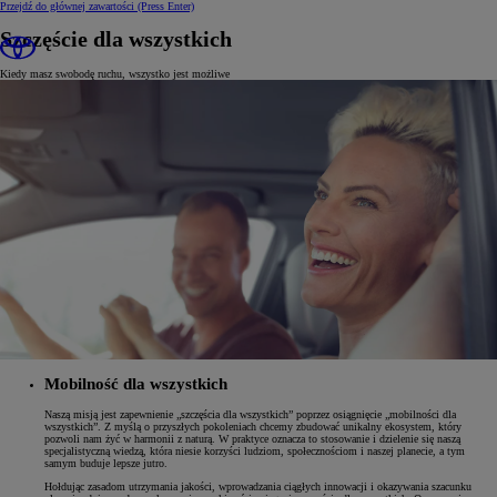
Przejdź do głównej zawartości
(Press Enter)
Szczęście dla wszystkich
Kiedy masz swobodę ruchu, wszystko jest możliwe
Mobilność dla wszystkich
Naszą misją jest zapewnienie „szczęścia dla wszystkich” poprzez osiągnięcie „mobilności dla
wszystkich”. Z myślą o przyszłych pokoleniach chcemy zbudować unikalny ekosystem, który
pozwoli nam żyć w harmonii z naturą. W praktyce oznacza to stosowanie i dzielenie się naszą
specjalistyczną wiedzą, która niesie korzyści ludziom, społecznościom i naszej planecie, a tym
samym buduje lepsze jutro.
Hołdując zasadom utrzymania jakości, wprowadzania ciągłych innowacji i okazywania szacunku