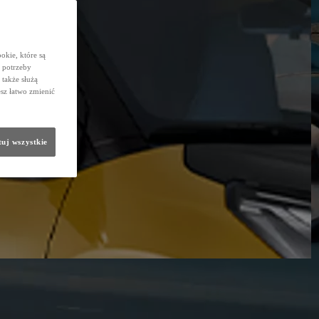
okie, które są
 potrzeby
 także służą
sz łatwo zmienić
uj wszystkie