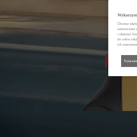
Wykorzystu
Chcemy ułatwi
umieszczane 
i ulepszać fu
do celów rekl
ich ustawieni
Ustawie