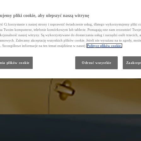
jemy pliki cookie, aby ulepszyć naszą witrynę
ć Ci korzystanie z naszej strony i usprawnić świadczenie usług, dlatego wykorzystujemy pliki co
na Twoim komputerze, telefonie komórkowym lub tablecie. Pomagają one nam zrozumieć Twoje
nkcjonalność naszej witryny. Są wykorzystywane do dostarczania usług i narzędzi osób trzecich, a
amowych. Zalecamy akceptację wszystkich plików cookie. Jeżeli nie wyrażasz na to zgody, może
a. Szczegółowe informacje na ten temat znajdziesz w naszej
Polityce plików cookie.
nia plików cookie
Odrzuć wszystkie
Zaakcept