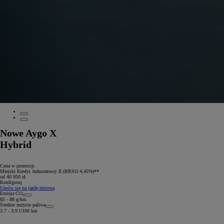
Nowe Aygo X
Hybrid
Cena w promocji
Miejski Kredyt Jednoratowy II (RRSO 4,45%)**
od 40 950 zł
Konfiguruj
Umów się na jazdę testową
Emisja CO₂
85 - 88 g/km
Średnie zużycie paliwa
3.7 - 3.9 l/100 km