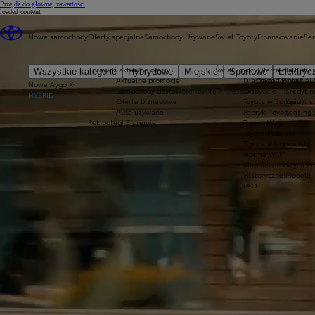
(Press Enter)
Przejdź do głównej zawartości
loaded content
Nowe samochody
Oferty specjalne
Samochody Używane
Świat Toyoty
Finansowanie
Ser
Sprawdź aktualne oferty
Świat Toyoty
Oferta dla firm
Ser
Wszystkie kategorie
Hybrydowe
Miejskie
Sportowe
Elektryc
Aktualne promocje
Dlaczego Toyota?
Toyota Financial 
Nowe Aygo X
Samochody dostawcze Toyota Professional
O Toyocie
Kredyt n
HYBRID
Oferta biznesowa
Toyota w Europie
Kredyt 
Auta używane
Fabryki Toyoty
Leasing
Rok potęgi 8 premier
Toyota Way
Toyota Mobility
Toyota a środowisko
Norma WLTP
Klub Rekordowych Pr
Historyczne Modele
FAQ