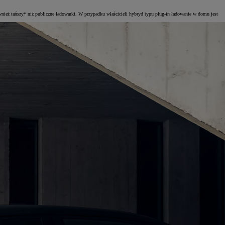
nież tańszy* niż publiczne ładowarki. W przypadku właścicieli hybryd typu plug-in ładowanie w domu jest