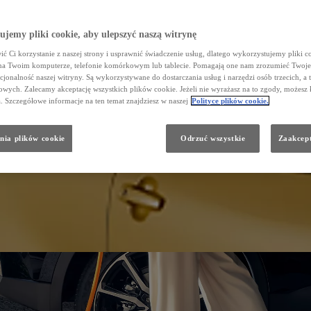
jemy pliki cookie, aby ulepszyć naszą witrynę
ć Ci korzystanie z naszej strony i usprawnić świadczenie usług, dlatego wykorzystujemy pliki co
na Twoim komputerze, telefonie komórkowym lub tablecie. Pomagają one nam zrozumieć Twoje 
cjonalność naszej witryny. Są wykorzystywane do dostarczania usług i narzędzi osób trzecich, a 
wych. Zalecamy akceptację wszystkich plików cookie. Jeżeli nie wyrażasz na to zgody, możesz 
a. Szczegółowe informacje na ten temat znajdziesz w naszej
Polityce plików cookie.
nia plików cookie
Odrzuć wszystkie
Zaakcept