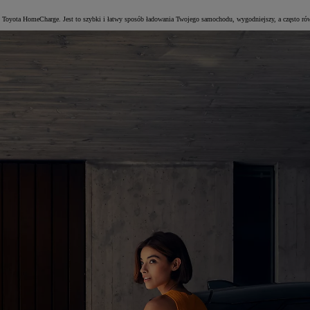
 Toyota HomeCharge. Jest to szybki i łatwy sposób ładowania Twojego samochodu, wygodniejszy, a często rów