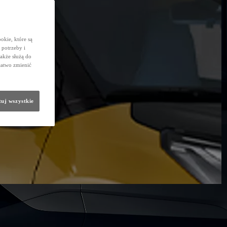
okie, które są
potrzeby i
także służą do
łatwo zmienić
uj wszystkie