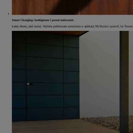
Smart Charging: inteligentne i proste ładowanie
Od
105 300 zł
Ładuj dłużej, płać mniej. Wybierz preferowane ustawienia w aplikacji MyToyota i pozwól, by Toyota
Corolla Hatchback
HYBRID