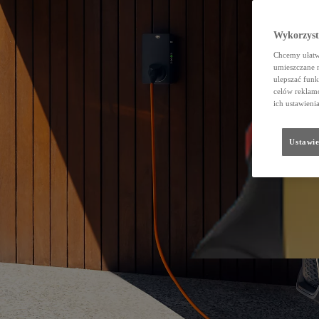
Wykorzystu
Chcemy ułatwi
umieszczane 
ulepszać funk
celów reklamo
ich ustawieni
Ustawie