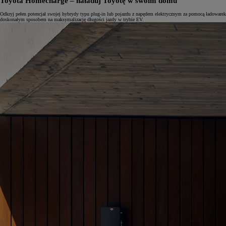
Toyota Homecharge – naładuj Toyotę w swoim domu
Odkryj pełen potencjał swojej hybrydy typu plug-in lub pojazdu z napędem elektrycznym za pomocą ładowarek
doskonałym sposobem na maksymalizację długości jazdy w trybie EV.
Od
81 900 zł
Yaris Cross
HYBRID