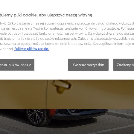
ujemy pliki cookie, aby ulepszyć naszą witrynę
wić Ci korzystanie z naszej strony i usprawnić świadczenie usług, dlatego wykorzyst
re są umieszczane na Twoim komputerze, telefonie komórkowym lub tablecie. Pomag
woje potrzeby i ulepszać funkcjonalność naszej witryny. Są wykorzystywane do dostar
ób trzecich, a także służą do celów reklamowych. Zalecamy akceptację wszystkich pl
wyrażasz na to zgody, możesz łatwo zmienić ich ustawienia. Szczegółowe informacje 
w naszej
Polityce plików cookie.
enia plików cookie
Odrzuć wszystkie
Zaakceptu