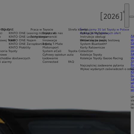
e Toyoty
INTO ONE
Praca w Toyocie
Strefa klienta
Świętujemy 35 lat Toyoty w Polsce
ci
KINTO ONE Leasing niższych rat
Dołącz do nas
Odkryj 35 wyjątkowych ofert
Aplikacja MyToyota
Ak
e
KINTO ONE Leasing konsumencki
Technologie
Instrukcje obsługi
pr
owej Trade
KINTO ONE Najem
Innowacje
Umów się na jazdę testową
Aktualizacja map
Ce
KINTO ONE Zarządzanie flotą
Toyota T-Mate
System Bluetooth®
ws
KINTO Mobility
Motorsport
Karty Ratownicze
mo
soria Toyoty
System eCall
Toyota Collection
S
imowe
Cyfrowy opiekun auta
Kolekcje Toyoty
do
chodów dostawczych
Ładowanie
Kolekcje Toyoty Gazoo Racing
To
i alarmy
Connected
FAQ
Pr
Najczęściej zadawane pytania
Of
Wykaz wydanych zaświadczeń o odbyt
KI
fi
S
u
in
w
U
si
ja
te