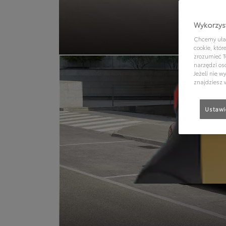
Wykorzyst
Chcemy ułat
cookie, któ
zrozumieć T
narzędzi os
Jeżeli nie 
znajdziesz 
Ustawi