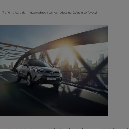
i. 7 z 10 najbardziej niezawodnych samochodów na świecie to Toyoty!
aniami i najmniejsza utrata wartości. Toyota to obecnie lider oszczędności aż w 5 segment