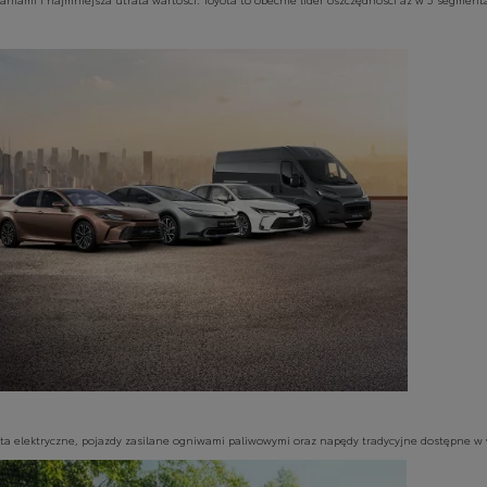
uta elektryczne, pojazdy zasilane ogniwami paliwowymi oraz napędy tradycyjne dostępne w