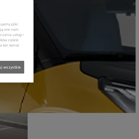
ujemy pliki
ają one nam
czania usług i
ików cookie.
na ten temat
j wszystkie