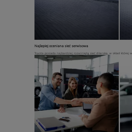
Od
105 300 zł
Corolla Hatchback
HYBRID
Najlepiej oceniana sieć serwisowa
Toyota posiada najbardziej rozwiniętą sieć dilerską, w skład której