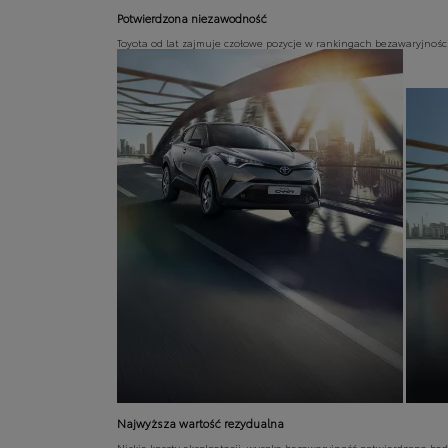
Potwierdzona niezawodność
Toyota od lat zajmuje czołowe pozycje w rankingach bezawaryjnośc
Od
81 900 zł
Yaris Cross
HYBRID
Najwyższa wartość rezydualna
Niskie koszty eksploatacji, wysoka bezawaryjność potwierdzona bad