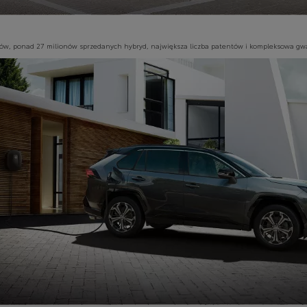
, ponad 27 milionów sprzedanych hybryd, największa liczba patentów i kompleksowa gwaran