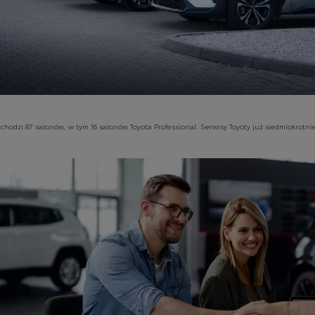
 wchodzi 87 salonów, w tym 16 salonów Toyota Professional. Serwisy Toyoty już siedmiokrotni