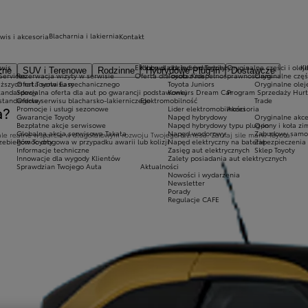
Blacharnia i lakiernia
wis i akcesoria
Kontakt
wis
Ekobonus dla hybryd Toyoty
Kluby dla dzieci i młodzieży
Oryginalne części i olej
K
zne
SUV i Terenowe
Rodzinne
Hybrydowe Plug-in
Dostawcze
Services
Rezerwacja wizyty w serwisie
Oferta dla osób z niepełnosprawnościami
Toyota Kids
Oryginalne częś
iższych rat Toyota Easy
Oferta serwisu mechanicznego
Toyota Juniors
Oryginalne olej
standardowy
Specjalna oferta dla aut po gwarancji podstawowej
Konkurs Dream Car
Program Sprzedaży Hurt
 standardowy
Oferta serwisu blacharsko-lakierniczego
Elektromobilność
Trade
Promocje i usługi sezonowe
Lider elektromobilności
Akcesoria
a?
Gwarancje Toyoty
Napęd hybrydowy
Oryginalne akce
Bezpłatne akcje serwisowe
Napęd hybrydowy typu plug-in
Opony i koła z
Globalna akcja serwisowa Takata
Napęd wodorowy
Zabudowy samo
le realne wsparcie w długofalowym rozwoju Twojego biznesu. Zaufaj sile marki Toyota.
zebiegów Toyoty
Pomoc drogowa w przypadku awarii lub kolizji
Napęd elektryczny na baterię
Zabezpieczenia 
Informacje techniczne
Zasięg aut elektrycznych
Sklep Toyoty
Innowacje dla wygody Klientów
Zalety posiadania aut elektrycznych
Sprawdzian Twojego Auta
Aktualności
Nowości i wydarzenia
Newsletter
Porady
Regulacje CAFE