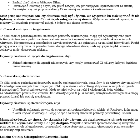
Znaleźć dla Ciebie najbliższego Dilera,
Przechwycić informację o tym, czy jesteś nowym, czy powracającym użytkownikiem na stronie,
Zapamiętać, czy już proponowaliśmy Ci wcześniej wypełnienie kwestionariusza.
Masz pełną kontrolę nad tym, czy ciasteczka mają być używane, ale wyłączenie ich może sprawić, że nie
będziemy w stanie zaoferować Ci niektórych usług na naszej stronie.
Wyłączenie ciasteczek sprawi, że
możemy Ci powtórnie proponować usługi, z których nie chcesz korzystać.
4. Ciasteczka służące do targetowania
Te pliki cookies pochodzą od nas lub naszych partnerów reklamowych. Mogą być wykorzystywane przez
te firmy do tworzenia profilu zainteresowań użytkownika i wyświetlania odpowiednich reklam w innych
witrynach. Nie przechowują bezpośrednio danych osobowych, ale opierają się na unikalnej identyfikacji Twojej
przeglądarki i urządzenia, za pośrednictwem którego odwiedzasz stronę. Jeśli wyłączysz te pliki cookies,
zobaczysz mniej dopasowane reklamy.
Używamy ciasteczek służących do targetowania, aby:
Zbierać informacje dla agencji reklamowych, aby mogły prezentować Ci reklamy, którymi będziesz
zainteresowany.
5. Ciasteczka społecznościowe
Te pliki cookies pochodzą od dostawców mediów społecznościowych, dodaliśmy je do witryny, aby umożliwić
Ci udostępnianie naszych treści znajomym. Pliki są w stanie śledzić Twoją aktywność w innych witrynach
i tworzyć profil Twoich zainteresowań. Może to mieć wpływ na treści i wiadomości, które widzisz
na odwiedzanych przez siebie stronach. Jeśli dezaktywujesz te pliki cookies, narzędzia do udostępniania mogą
przestać działać lub stać się niewidoczne.
Używamy ciasteczek społecznościowych, aby:
Umożliwić połączenie serwisu do stron portali społecznościowych, takich jak Facebook, które mogą
z kolei używać informacji o Twojej wizycie na naszej stronie na potrzeby personalizacji reklam.
Możesz zdecydować, czy chcesz, aby ciasteczka były używane, ale dezaktywowanie ich może sprawić, że
niektóre funkcjonalności strony nie będą dostępne.
Wszystkie ciasteczka społecznościowe są zarządzane
przez zewnętrznych usługodawców, co pozwala Ci także skorzystać z narzędzi oferowanych przez te serwisy
do dezaktywacji ciasteczek.
Lokalne Obiekty Udostępnione (Ciasteczka Flash)