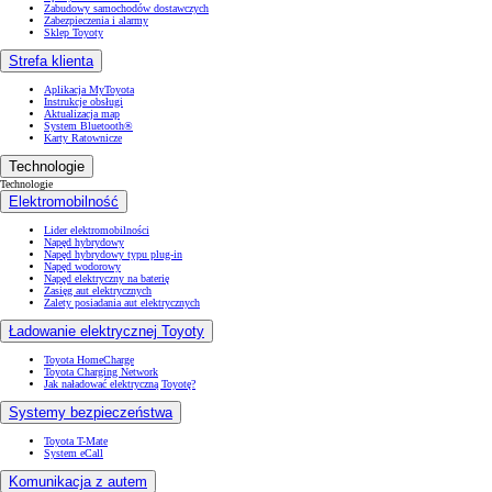
Zabudowy samochodów dostawczych
Zabezpieczenia i alarmy
Sklep Toyoty
Strefa klienta
Aplikacja MyToyota
Instrukcje obsługi
Aktualizacja map
System Bluetooth®
Karty Ratownicze
Technologie
Technologie
Elektromobilność
Lider elektromobilności
Napęd hybrydowy
Napęd hybrydowy typu plug-in
Napęd wodorowy
Napęd elektryczny na baterię
Zasięg aut elektrycznych
Zalety posiadania aut elektrycznych
Ładowanie elektrycznej Toyoty
Toyota HomeCharge
Toyota Charging Network
Jak naładować elektryczną Toyotę?
Systemy bezpieczeństwa
Toyota T-Mate
System eCall
Komunikacja z autem