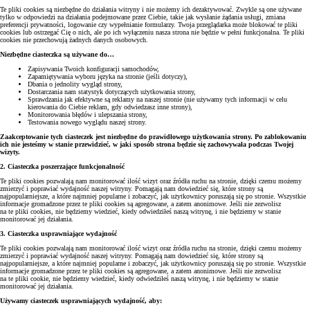
Te pliki cookies są niezbędne do działania witryny i nie możemy ich dezaktywować. Zwykle są one używane
tylko w odpowiedzi na działania podejmowane przez Ciebie, takie jak wysłanie żądania usługi, zmiana
preferencji prywatności, logowanie czy wypełnianie formularzy. Twoja przeglądarka może blokować te pliki
cookies lub ostrzegać Cię o nich, ale po ich wyłączeniu nasza strona nie będzie w pełni funkcjonalna. Te pliki
cookies nie przechowują żadnych danych osobowych.
Niezbędne ciasteczka są używane do…
Zapisywania Twoich konfiguracji samochodów,
Zapamiętywania wyboru języka na stronie (jeśli dotyczy),
Dbania o jednolity wygląd strony,
Dostarczania nam statystyk dotyczących użytkowania strony,
Sprawdzania jak efektywne są reklamy na naszej stronie (nie używamy tych informacji w celu
kierowania do Ciebie reklam, gdy odwiedzasz inne strony),
Monitorowania błędów i ulepszania strony,
Testowania nowego wyglądu naszej strony.
Zaakceptowanie tych ciasteczek jest niezbędne do prawidłowego użytkowania strony. Po zablokowaniu
ich nie jesteśmy w stanie przewidzieć, w jaki sposób strona będzie się zachowywała podczas Twojej
wizyty.
2. Ciasteczka poszerzające funkcjonalność
Te pliki cookies pozwalają nam monitorować ilość wizyt oraz źródła ruchu na stronie, dzięki czemu możemy
zmierzyć i poprawiać wydajność naszej witryny. Pomagają nam dowiedzieć się, które strony są
najpopularniejsze, a które najmniej popularne i zobaczyć, jak użytkownicy poruszają się po stronie. Wszystkie
informacje gromadzone przez te pliki cookies są agregowane, a zatem anonimowe. Jeśli nie zezwolisz
na te pliki cookies, nie będziemy wiedzieć, kiedy odwiedziłeś naszą witrynę, i nie będziemy w stanie
monitorować jej działania.
3. Ciasteczka usprawniające wydajność
Te pliki cookies pozwalają nam monitorować ilość wizyt oraz źródła ruchu na stronie, dzięki czemu możemy
zmierzyć i poprawiać wydajność naszej witryny. Pomagają nam dowiedzieć się, które strony są
najpopularniejsze, a które najmniej popularne i zobaczyć, jak użytkownicy poruszają się po stronie. Wszystkie
informacje gromadzone przez te pliki cookies są agregowane, a zatem anonimowe. Jeśli nie zezwolisz
na te pliki cookie, nie będziemy wiedzieć, kiedy odwiedziłeś naszą witrynę, i nie będziemy w stanie
monitorować jej działania.
Używamy ciasteczek usprawniających wydajność, aby: