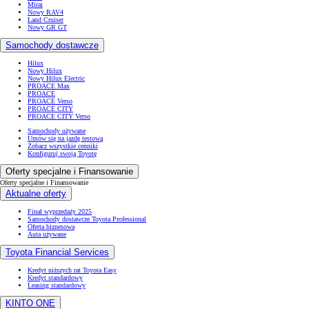
Mirai
Nowy RAV4
Land Cruiser
Nowy GR GT
Samochody dostawcze
Hilux
Nowy Hilux
Nowy Hilux Electric
PROACE Max
PROACE
PROACE Verso
PROACE CITY
PROACE CITY Verso
Samochody używane
Umów się na jazdę testową
Zobacz wszystkie cenniki
Konfiguruj swoją Toyotę
Oferty specjalne i Finansowanie
Oferty specjalne i Finansowanie
Aktualne oferty
Finał wyprzedaży 2025
Samochody dostawcze Toyota Professional
Oferta biznesowa
Auta używane
Toyota Financial Services
Kredyt niższych rat Toyota Easy
Kredyt standardowy
Leasing standardowy
KINTO ONE