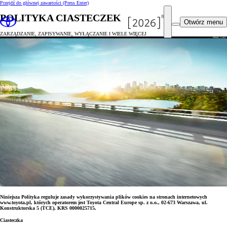
Przejdź do głównej zawartości
(Press Enter)
POLITYKA CIASTECZEK
Otwórz menu
ZARZĄDZANIE, ZAPISYWANIE, WYŁĄCZANIE I WIELE WIĘCEJ
Niniejsza Polityka reguluje zasady wykorzystywania plików cookies na stronach internetowych
www.toyota.pl, których operatorem jest Toyota Central Europe sp. z o.o., 02-673 Warszawa, ul.
Konstruktorska 5 (TCE), KRS 0000025715.
Ciasteczka