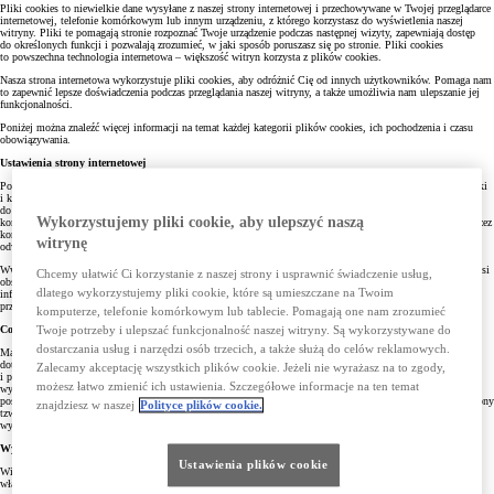
Pliki cookies to niewielkie dane wysyłane z naszej strony internetowej i przechowywane w Twojej przeglądarce
internetowej, telefonie komórkowym lub innym urządzeniu, z którego korzystasz do wyświetlenia naszej
witryny. Pliki te pomagają stronie rozpoznać Twoje urządzenie podczas następnej wizyty, zapewniają dostęp
do określonych funkcji i pozwalają zrozumieć, w jaki sposób poruszasz się po stronie. Pliki cookies
to powszechna technologia internetowa – większość witryn korzysta z plików cookies.
Nasza strona internetowa wykorzystuje pliki cookies, aby odróżnić Cię od innych użytkowników. Pomaga nam
to zapewnić lepsze doświadczenia podczas przeglądania naszej witryny, a także umożliwia nam ulepszanie jej
funkcjonalności.
Poniżej można znaleźć więcej informacji na temat każdej kategorii plików cookies, ich pochodzenia i czasu
obowiązywania.
Ustawienia strony internetowej
Poprzez domyślne ustawienie przeglądarek, akceptujesz pliki cookies. Możesz zmienić ustawienia przeglądarki
i kontrolować ruch ciasteczek poprzez ich akceptowanie lub odrzucenie. Oczywiście możesz uzyskać dostęp
do naszych stron internetowych bez instalowania plików cookies. Nastąpi to jednak kosztem jakości
Wykorzystujemy pliki cookie, aby ulepszyć naszą
korzystania ze strony internetowej. TCE zapisuje i korzysta z plików cookies za Twoją zgodą wyrażoną poprzez
kontynuowanie przez Ciebie korzystania ze Stron bez zmiany ustawień przeglądarki, której używasz,
witrynę
odwiedzając nasze strony, o czym informujemy poprzez baner na stronie („wyraźne działanie”).
Ww. strona posiada narzędzie, które pozwala Ci zarządzać ciasteczkami. Aby go użyć, Twoja przeglądarka musi
Chcemy ułatwić Ci korzystanie z naszej strony i usprawnić świadczenie usług,
obsługiwać JavaScript. Jeżeli Twoja przeglądarka nie spełnia powyższego warunku, wciąż możesz przeglądać
dlatego wykorzystujemy pliki cookie, które są umieszczane na Twoim
informacje o ciasteczkach, ale zarządzanie nimi może odbywać się jedynie ręcznie poprzez ustawienia
przeglądarki.
komputerze, telefonie komórkowym lub tablecie. Pomagają one nam zrozumieć
Cofnięcie zgody na cookies
Twoje potrzeby i ulepszać funkcjonalność naszej witryny. Są wykorzystywane do
dostarczania usług i narzędzi osób trzecich, a także służą do celów reklamowych.
Masz prawo cofnąć zgodę na korzystanie przez Stronę z plików cookies. Służy temu np. zmiana ustawień
dotyczących plików cookies. Szczegółowe informacje o tym, jak dokonać rekonfiguracji ustawień urządzenia
Zalecamy akceptację wszystkich plików cookie. Jeżeli nie wyrażasz na to zgody,
i przeglądarki, dostępne są w ustawieniach oprogramowania (przeglądarki internetowej). Konkretna
możesz łatwo zmienić ich ustawienia. Szczegółowe informacje na ten temat
wyszukiwarka internetowa umożliwia także blokady działania cookies. W pozostałym zakresie stosuje się
postanowienia
Polityki Prywatności
. W wyniku zmiany ustawień konkretnej przeglądarki zostanie umieszczony
znajdziesz w naszej
Polityce plików cookie.
tzw. plik cookie opt – out, którego celem jest identyfikacji Twojego sprzeciwu. W każdej przeglądarce należy
wykonać taką samą operację wyłączenia cookies.
Wyłączenie plików cookie
Ustawienia plików cookie
Większość przeglądarek domyślnie akceptuje pliki cookies. Jeśli dezaktywujesz używanie plików cookies,
włączysz ostrzeżenia przed ich użyciem lub nie zaakceptujesz ustawień, niektóre funkcje na stronie Toyoty