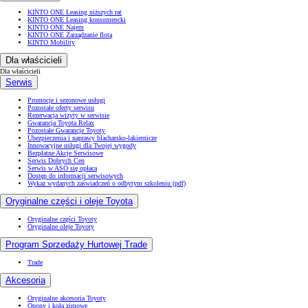
KINTO ONE Leasing niższych rat
KINTO ONE Leasing konsumencki
KINTO ONE Najem
KINTO ONE Zarządzanie flotą
KINTO Mobility
Dla właścicieli
Dla właścicieli
Serwis
Promocje i sezonowe usługi
Pozostałe oferty serwisu
Rezerwacja wizyty w serwisie
Gwarancja Toyota Relax
Pozostałe Gwarancje Toyoty
Ubezpieczenia i naprawy blacharsko-lakiernicze
Innowacyjne usługi dla Twojej wygody
Bezpłatne Akcje Serwisowe
Serwis Dobrych Cen
Serwis w ASO się opłaca
Dostęp do informacji serwisowych
Wykaz wydanych zaświadczeń o odbytym szkoleniu (pdf)
Oryginalne części i oleje Toyota
Oryginalne części Toyoty
Oryginalne oleje Toyoty
Program Sprzedaży Hurtowej Trade
Trade
Akcesoria
Oryginalne akcesoria Toyoty
Opony i koła zimowe