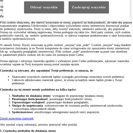
mogą działać niepoprawnie lub być niedostępne.
Aby uzyskać więcej informacji o tym, jak Toyota przetwarza Twoje dane osobowe, a także o tym, jak żądać
Odrzuć wszystkie
Zaakceptuj wszystkie
dostępu do informacji i jak egzekwować przysługujące Ci prawa, zapoznaj się z naszą
Polityką Prywatności
.
Zawartość strony internetowej Toyoty. Cel stosowania cookies.
Pliki cookies służą temu, aby ułatwić korzystanie ze strony, poprawić jej funkcjonalność, ale także aby poprzez
rozpoznawanie urządzenia Użytkownika i odpowiednie wyświetlenie strony internetowej dostosować przekaz
do preferencji użytkownika. Służy to temu, żeby tworzyć statystyki, zależności zachowań, aby poprawiać
Stronę czy wyświetlać reklamę targetowaną. Strona posługuje się także tzw. third party cookies, czyli cookies
podmiotów trzecich, np. mediów społecznościowych, co ułatwia wzajemne przekierowanie w razie korzystania
z mediów społecznościowych.
W ramach Strony Toyoty stosowane są pliki cookies: „sesyjne” oraz „stałe”. Cookies „sesyjne” mają charakter
tymczasowy (trzymamy je na Twoim komputerze do czasu wylogowania czy opuszczenia strony internetowej
lub np. wyłączenia przeglądarki internetowej). Pliki cookies „stałe” przechowywane są przez czas określony
w parametrach plików cookies lub do czasu ich usunięcia przez Ciebie.
Strona zapisuje i odczytuje ciasteczka zgodnie z wybranymi przez Ciebie preferencjami, natomiast ciasteczka
wcześniej wgrane na Twój komputer muszą zostać usunięte ręcznie.
Ciasteczka są używane, aby zapamiętać Twoje preferencje, co oznacza, że:
Skasowanie wszystkich ciasteczek będzie wymagało powtórnego ustawienia swoich preferencji.
Całkowite zablokowanie ciasteczek sprawi, że strona za każdym razem będzie pytała o Twoje
preferencje.
Ciasteczka na tej stronie zostały podzielone na kilka typów:
Niezbędne do działania strony
: wymagane do poprawnego działania strony,
Poszerzające funkcjonalność
: poszerzające funkcjonalności strony,
Usprawniające wydajność
: poprawiające działanie przeglądarki,
Służące do targetowania
: wykorzystywane do tworzenia profilu zainteresowań użytkownika
i wyświetlania odpowiednich reklam.
Społecznościowe
: umożliwiające udostępnianie naszych treści znajomym.
Zmień ustawienia ciasteczek
Aby uzyskać więcej informacji, prosimy przeczytać tekst poniżej.
1. Ciasteczka niezbędne do działania strony