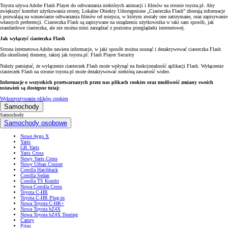
Toyota używa Adobe Flash Player do odtwarzania niektórych animacji i filmów na stronie toyota.pl. Aby
zwiększyć komfort użytkowania strony, Lokalne Obiekty Udostępnione „Ciasteczka Flash” zbierają informacje
i pozwalają na wznawianie odtwarzania filmów od miejsca, w którym zostały one zatrzymane, oraz zapisywanie
własnych preferencji. Ciasteczka Flash są zapisywane na urządzeniu użytkownika w taki sam sposób, jak
standardowe ciasteczka, ale nie można nimi zarządzać z poziomu przeglądarki internetowej.
Jak wyłączyć ciasteczka Flash
Strona internetowa Adobe zawiera informacje, w jaki sposób można usunąć i dezaktywować ciasteczka Flash
dla określonej domeny, takiej jak toyota.pl: Flash Player Security
Należy pamiętać, że wyłączenie ciasteczek Flash może wpłynąć na funkcjonalność aplikacji Flash. Wyłączenie
ciasteczek Flash na stronie toyota.pl może dezaktywować niektórą zawartość wideo.
Informacje o wszystkich przetwarzanych przez nas plikach cookies oraz możliwość zmiany swoich
ustawień są dostępne tutaj:
Wykorzystywanie plików cookies
Samochody
Samochody
Samochody osobowe
Nowe Aygo X
Yaris
GR Yaris
Yaris Cross
Nowy Yaris Cross
Nowy Urban Cruiser
Corolla Hatchback
Corolla Sedan
Corolla TS Kombi
Nowa Corolla Cross
Toyota C-HR
Toyota C-HR Plug-in
Nowa Toyota C-HR+
Nowa Toyota bZ4X
Nowa Toyota bZ4X Touring
Camry
Prius