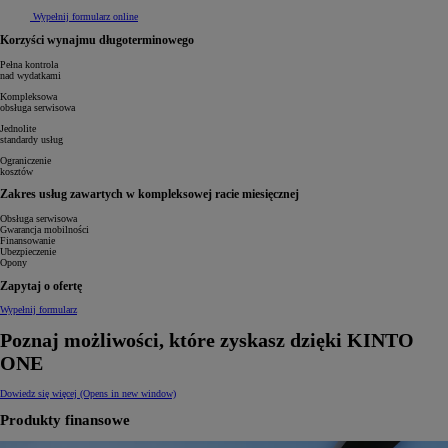
Wypełnij formularz online
Korzyści wynajmu długoterminowego
Pełna kontrola
nad wydatkami
Kompleksowa
obsługa serwisowa
Jednolite
standardy usług
Ograniczenie
kosztów
Zakres usług zawartych w kompleksowej racie miesięcznej
Obsługa serwisowa
Gwarancja mobilności
Finansowanie
Ubezpieczenie
Opony
Zapytaj o ofertę
Wypełnij formularz
Poznaj możliwości, które zyskasz dzięki KINTO
ONE
Dowiedz się więcej
(Opens in new window)
Produkty finansowe