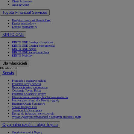
Oferta biznesowa
Auta używane
Toyota Financial Services
Kredyt niższych rat Toyota Easy
Kredyt standardowy
Leasing standardowy
KINTO ONE
KINTO ONE Leasing niższych rat
KINTO ONE Leasing konsumencki
KINTO ONE Najem
KINTO ONE Zarządzanie flotą
KINTO Mobility
Dla właścicieli
Dla właścicieli
Serwis
Promocje i sezonowe usługi
Pozostałe oferty serwisu
Rezerwacja wizyty w serwisie
Gwarancja Toyota Relax
Pozostałe Gwarancje Toyoty
Ubezpieczenia i naprawy blacharsko-lakiernicze
Innowacyjne usługi dla Twojej wygody
Bezpłatne Akcje Serwisowe
Serwis Dobrych Cen
Serwis w ASO się opłaca
Dostęp do informacji serwisowych
Wykaz wydanych zaświadczeń o odbytym szkoleniu (pdf)
Oryginalne części i oleje Toyota
Oryginalne części Toyoty