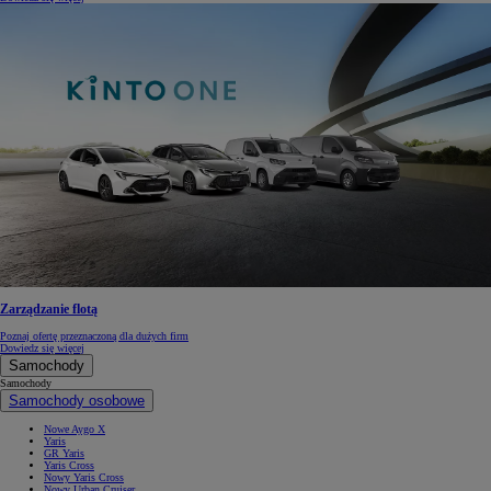
Zarządzanie flotą
Poznaj ofertę przeznaczoną dla dużych firm
Dowiedz się więcej
Samochody
Samochody
Samochody osobowe
Nowe Aygo X
Yaris
GR Yaris
Yaris Cross
Nowy Yaris Cross
Nowy Urban Cruiser