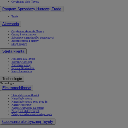
Oryginalne oleje Toyoty
Program Sprzedaży Hurtowej Trade
Trade
Akcesoria
Oryginalne akcesoria Toyoty
Opony i koła zimowe
Zabudowy samochodów dostawczych
Zabezpieczenia i alarmy
Sklep Toyoty
Strefa klienta
Aplikacja MyToyota
Instrukcje obsługi
Aktualizacja map
System Bluetooth®
Karty Ratownicze
Technologie
Technologie
Elektromobilność
Lider elektromobilności
Napęd hybrydowy
Napęd hybrydowy typu plug-in
Napęd wodorowy
Napęd elektryczny na baterię
Zasięg aut elektrycznych
Zalety posiadania aut elektrycznych
Ładowanie elektrycznej Toyoty