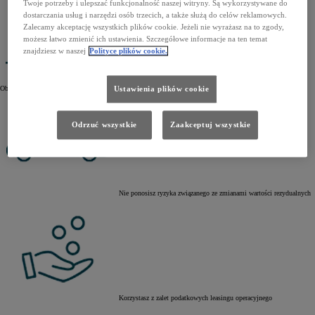
Twoje potrzeby i ulepszać funkcjonalność naszej witryny. Są wykorzystywane do
dostarczania usług i narzędzi osób trzecich, a także służą do celów reklamowych.
Zalecamy akceptację wszystkich plików cookie. Jeżeli nie wyrażasz na to zgody,
możesz łatwo zmienić ich ustawienia. Szczegółowe informacje na ten temat
znajdziesz w naszej
Polityce plików cookie.
Naprawy i przeglądy wykonujesz w Autoryzowanych Stacjach
Obsługi Toyoty
Ustawienia plików cookie
Odrzuć wszystkie
Zaakceptuj wszystkie
Nie ponosisz ryzyka związanego ze zmianami wartości rezydualnych
Korzystasz z zalet podatkowych leasingu operacyjnego