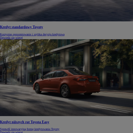
Kredyt standardowy Toyoty
Korzystne oprocentowanie i szybka decyzja kredytowa
Dowiedz się więcej
Kredyt niższych rat Toyota Easy
Sprawdź innowacyjną formę kredytowania Toyoty
Dowiedz się więcej