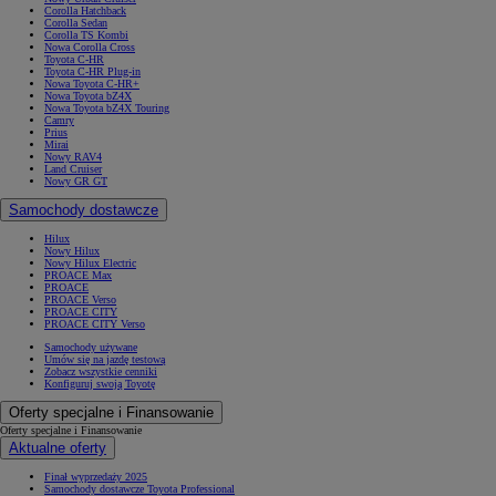
Corolla Hatchback
Corolla Sedan
Corolla TS Kombi
Nowa Corolla Cross
Toyota C-HR
Toyota C-HR Plug-in
Nowa Toyota C-HR+
Nowa Toyota bZ4X
Nowa Toyota bZ4X Touring
Camry
Prius
Mirai
Nowy RAV4
Land Cruiser
Nowy GR GT
Samochody dostawcze
Hilux
Nowy Hilux
Nowy Hilux Electric
PROACE Max
PROACE
PROACE Verso
PROACE CITY
PROACE CITY Verso
Samochody używane
Umów się na jazdę testową
Zobacz wszystkie cenniki
Konfiguruj swoją Toyotę
Oferty specjalne i Finansowanie
Oferty specjalne i Finansowanie
Aktualne oferty
Finał wyprzedaży 2025
Samochody dostawcze Toyota Professional