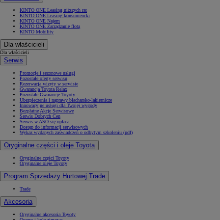
KINTO ONE Leasing niższych rat
KINTO ONE Leasing konsumencki
KINTO ONE Najem
KINTO ONE Zarządzanie flotą
KINTO Mobility
Dla właścicieli
Dla właścicieli
Serwis
Promocje i sezonowe usługi
Pozostałe oferty serwisu
Rezerwacja wizyty w serwisie
Gwarancja Toyota Relax
Pozostałe Gwarancje Toyoty
Ubezpieczenia i naprawy blacharsko-lakiernicze
Innowacyjne usługi dla Twojej wygody
Bezpłatne Akcje Serwisowe
Serwis Dobrych Cen
Serwis w ASO się opłaca
Dostęp do informacji serwisowych
Wykaz wydanych zaświadczeń o odbytym szkoleniu (pdf)
Oryginalne części i oleje Toyota
Oryginalne części Toyoty
Oryginalne oleje Toyoty
Program Sprzedaży Hurtowej Trade
Trade
Akcesoria
Oryginalne akcesoria Toyoty
Opony i koła zimowe