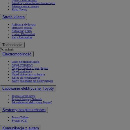
Zabudowy samochodów dostawczych
Zabezpieczenia i alarmy
Sklep Toyoty
Strefa klienta
Aplikacja MyToyota
Instrukcje obsługi
Aktualizacja map
System Bluetooth®
Karty Ratownicze
Technologie
Technologie
Elektromobilność
Lider elektromobilności
Napęd hybrydowy
Napęd hybrydowy typu plug-in
Napęd wodorowy
Napęd elektryczny na baterię
Zasięg aut elektrycznych
Zalety posiadania aut elektrycznych
Ładowanie elektrycznej Toyoty
Toyota HomeCharge
Toyota Charging Network
Jak naładować elektryczną Toyotę?
Systemy bezpieczeństwa
Toyota T-Mate
System eCall
Komunikacja z autem