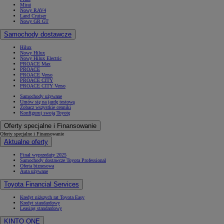
Mirai
Nowy RAV4
Land Cruiser
Nowy GR GT
Samochody dostawcze
Hilux
Nowy Hilux
Nowy Hilux Electric
PROACE Max
PROACE
PROACE Verso
PROACE CITY
PROACE CITY Verso
Samochody używane
Umów się na jazdę testową
Zobacz wszystkie cenniki
Konfiguruj swoją Toyotę
Oferty specjalne i Finansowanie
Oferty specjalne i Finansowanie
Aktualne oferty
Finał wyprzedaży 2025
Samochody dostawcze Toyota Professional
Oferta biznesowa
Auta używane
Toyota Financial Services
Kredyt niższych rat Toyota Easy
Kredyt standardowy
Leasing standardowy
KINTO ONE