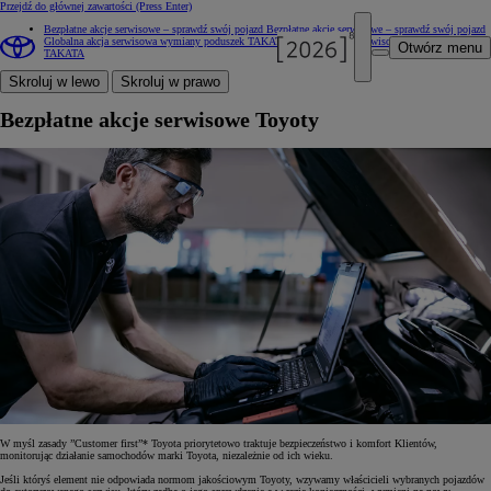
Przejdź do głównej zawartości
(Press Enter)
Bezpłatne akcje serwisowe – sprawdź swój pojazd
Bezpłatne akcje serwisowe – sprawdź swój pojazd
Globalna akcja serwisowa wymiany poduszek TAKATA
Globalna akcja serwisowa wymiany poduszek
Otwórz menu
TAKATA
Skroluj w lewo
Skroluj w prawo
Bezpłatne akcje serwisowe Toyoty
W myśl zasady ”Customer first”* Toyota priorytetowo traktuje bezpieczeństwo i komfort Klientów,
monitorując działanie samochodów marki Toyota, niezależnie od ich wieku.
Jeśli któryś element nie odpowiada normom jakościowym Toyoty, wzywamy właścicieli wybranych pojazdów