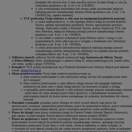
przeglądu lub serwisu oraz w razie zawarcia umowy na takie usługi w celu jej
wykonania (podstawa z art. 6 ust 1 lit. b RODO),
w celu ewentualnego dochodzenia lub obrony przed roszczeniami będącym
realizacją prawnie uzasadnionego interesu Dilera (podstawa z art. 6 ust. 1 lit.
f RODO) (np. zapłata mandatu);
TCE przetwarza Twoje osobowe w celu oraz na następującej podstawie prawnej:
w celach analitycznych tj. w celu lepszego doboru usług do potrzeb klientów
Toyota, ogólnej optymalizacji produktów Toyota, optymalizacji procesów
obsługi, budowania wiedzy o klientach Toyota, analizy finansowej TCE oraz
sieci dilerskiej, będących realizacją naszego prawnie uzasadnionego interesu
(podstawa z art. 6 ust. 1 lit. f RODO);
w celu badań w zakresie wykonanych przez Dilerów umów i usług w tym
posprzedażnych, które odbywają się w związku z działaniem sieci dilerskiej)
(podstawa z art. 6 ust. 1 lit. f RODO);
w celach archiwalnych (dowodowych) będących realizacją naszego prawnie
uzasadnionego interesu zabezpieczenia informacji na wypadek prawnej potrzeby
wykazania faktów (art. 6 ust. 1 lit. f RODO);
Odbiorcy danych:
odbiorcą Twoich danych osobowych będą
Autoryzowani Dilerzy Toyoty
w Polsce (Dilerzy)
, firmy współpracujące w zakresie usług IT, usług marketingowych, badań rynku,
call center, spółki z grupy TOYOTA;
Kontakt:
W TCE można skontaktować się z Punktem Kontaktowym Ochrony Danych pod adresem
e-mail:
klient@toyota.pl
Okres przechowywania:
Twoje dane osobowe przechowywane są:
Dane osobowe przetwarzane w celu umówienia usługi serwisu lub przeglądu przez okres
do 6 miesięcy;
Dane osobowe przetwarzane w razie odbycia usługi serwisu lub przeglądu będziemy
przechowywać przez czas w jakim mogą ujawnić się roszczenia związane z usługą;
w przypadku przetwarzania danych w celu realizacji naszego prawnie uzasadnionego interesu
- przez okres do czasu złożenia przez Ciebie sprzeciwu, z zastrzeżeniem konieczności
przetwarzania danych do końca okresu niezbędnego do ustalenia, dochodzenia lub obrony
roszczeń.
Pouczenie o prawach:
posiadasz prawo dostępu do treści swoich danych oraz prawo ich
sprostowania, usunięcia, ograniczenia przetwarzania, prawo do przenoszenia danych, prawo wniesienia
sprzeciwu wobec przetwarzania danych, prawo wniesienia sprzeciwu wobec profilowania;
Prawo do skargi:
masz prawo wniesienia skargi do Prezesa Urzędu Ochrony Danych Osobowych,
gdy uznasz, iż przetwarzanie Twoich danych osobowych narusza przepisy RODO;
Prawo do sprzeciwu:
w każdej chwili przysługuje Tobie prawo do wniesienia sprzeciwu wobec
przetwarzania Twoich danych na podstawie prawnie uzasadnionego interesu, opisanego powyżej.
Przestaniemy przetwarzać Twoje dane w tych celach, chyba że będziemy w stanie wykazać, że
w stosunku do tych danych istnieją dla nas ważne prawnie uzasadnione podstawy, które są nadrzędne
wobec Twoich interesów, praw i wolności, lub dane będą nam niezbędne do ewentualnego ustalenia,