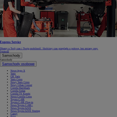
Express Service
Dbamy o Twój czas i Twoją mobilność. Skrócimy czas przeglądu o połowę, bez zmiany ceny.
Sprawdź
Samochody
Samochody
Samochody osobowe
Nowe Aygo X
Yaris
GR Yaris
Yaris Cross
Nowy Yaris Cross
Nowy Urban Cruiser
Corolla Hatchback
Corolla Sedan
Corolla TS Kombi
Nowa Corolla Cross
Toyota C-HR
Toyota C-HR Plug-in
Nowa Toyota C-HR+
Nowa Toyota bZ4X
Nowa Toyota bZ4X Touring
Camry
Prius