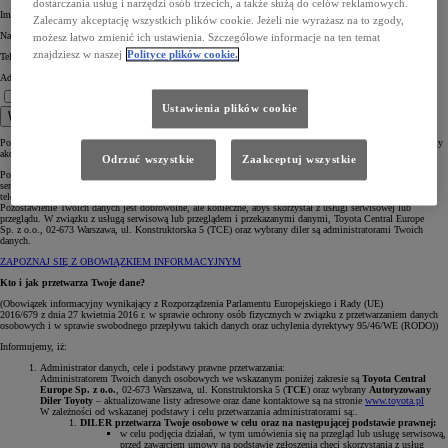
dostarczania usług i narzędzi osób trzecich, a także służą do celów reklamowych.
Imię *
Zalecamy akceptację wszystkich plików cookie. Jeżeli nie wyrażasz na to zgody,
Nazwisko *
możesz łatwo zmienić ich ustawienia. Szczegółowe informacje na ten temat
znajdziesz w naszej
Polityce plików cookie.
Telefon komórkowy *
Adres e-mail *
Rozumiem informację.
Jestem zainteresowany umówieniem na serwis lub przegląd. *
Ustawienia plików cookie
Wyślij
Pola oznaczone * są obowiązkowe, aby wybrany Diler mógł skontaktować się z Tobą w celu omówienia oferty
akcesoryjnej.
Odrzuć wszystkie
Zaakceptuj wszystkie
Pozostawiasz nam swoje dane osobowe poprzez formularz stanowiący prośbę o umówienie i realizację usługi
serwisowej lub przeglądu. W ten sposób, podajesz nam swoje dane celem skontaktowania się z Tobą
telefonicznie lub mailowo.
Pozostawienie Twoich danych jest dobrowolne, ale konieczne, abyś skorzystał z usługi serwisowej lub
przeglądu. W związku z usługą serwisową lub przeglądem i przekazanymi danymi, Toyota Central Europe
Sp. z o.o., 02-673 Warszawa, ul. Konstruktorska 5 (TCE) oraz wybrany diler są administratorami Twoich
danych.
ZAPOZNAJ SIĘ Z OBOWIĄZKIEM INFORMACYJNYM
Kto i jak przetwarza Twoje dane?
(Obowiązek informacyjny wynikający z Rozporządzenia Parlamentu Europejskiego i Rady (UE)
2016/679 z dnia 27 kwietnia 2016 r. w sprawie ochrony osób fizycznych w związku z przetwarzaniem danych
osobowych i w sprawie swobodnego przepływu takich danych oraz uchylenia dyrektywy 95/46/WE (RODO))
Informujemy, iż:
Administrator danych, cele i podstawy prawne przetwarzania:
Administratorem Twoich danych osobowych we wskazanym poniżej zakresie są
Toyota Central
Europe Sp. z o.o.
, 02-673 Warszawa, ul. Konstruktorska 5 (
TCE
) oraz wybrany
Autoryzowany
Diler Toyoty
– aktualizowane listy adresowe oraz dane kontaktowe są na stronie
www.toyota.pl
W zależności od wskazanej podstawy i celu przetwarzania administratorami są:.
DILER przetwarza Twoje osobowe w celu oraz na następującej podstawie prawnej:
w celu podjęcia działań, w tym umówienia się na przegląd lub usługę serwisową,
przed zawarciem umowy na podstawie zgłoszenia chęci skorzystania z usług