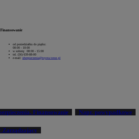
Finansowanie
od poniedziałku do piątku:
08:00 - 18:00
w sobotę: 08:00 - 15:00
tel. (56) 639-88-00
e-mail:
ubezpieczenia@toyota.torun.pl
ezpieczenia, Finansowanie
Napr. powypadkowe
r Zarządzający