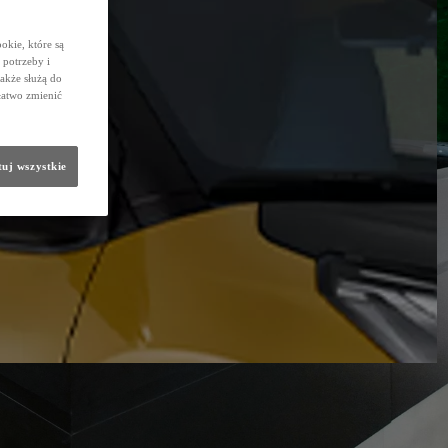
okie, które są
potrzeby i
także służą do
łatwo zmienić
uj wszystkie