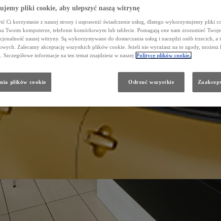
jemy pliki cookie, aby ulepszyć naszą witrynę
ć Ci korzystanie z naszej strony i usprawnić świadczenie usług, dlatego wykorzystujemy pliki co
na Twoim komputerze, telefonie komórkowym lub tablecie. Pomagają one nam zrozumieć Twoje 
cjonalność naszej witryny. Są wykorzystywane do dostarczania usług i narzędzi osób trzecich, a 
wych. Zalecamy akceptację wszystkich plików cookie. Jeżeli nie wyrażasz na to zgody, możesz 
a. Szczegółowe informacje na ten temat znajdziesz w naszej
Polityce plików cookie.
nia plików cookie
Odrzuć wszystkie
Zaakcept