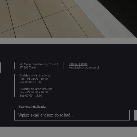
ul. Marii Skłodowskiej Curie 1
+48566398800
87-100 Toruń
kontakt@toyota.torun.pl
Godziny otwarcia salonu:
Pon - Pt 08:00 - 19:00
Sob 08:00 - 15:00
Godziny otwarcia serwisu:
Pon - Pt 06:00 - 20:00
Sob 07:00 - 15:00
Startowa lokalizacja: