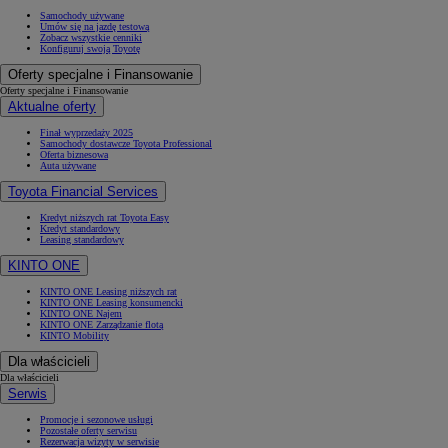
Samochody używane
Umów się na jazdę testową
Zobacz wszystkie cenniki
Konfiguruj swoją Toyotę
Oferty specjalne i Finansowanie
Oferty specjalne i Finansowanie
Aktualne oferty
Finał wyprzedaży 2025
Samochody dostawcze Toyota Professional
Oferta biznesowa
Auta używane
Toyota Financial Services
Kredyt niższych rat Toyota Easy
Kredyt standardowy
Leasing standardowy
KINTO ONE
KINTO ONE Leasing niższych rat
KINTO ONE Leasing konsumencki
KINTO ONE Najem
KINTO ONE Zarządzanie flotą
KINTO Mobility
Dla właścicieli
Dla właścicieli
Serwis
Promocje i sezonowe usługi
Pozostałe oferty serwisu
Rezerwacja wizyty w serwisie