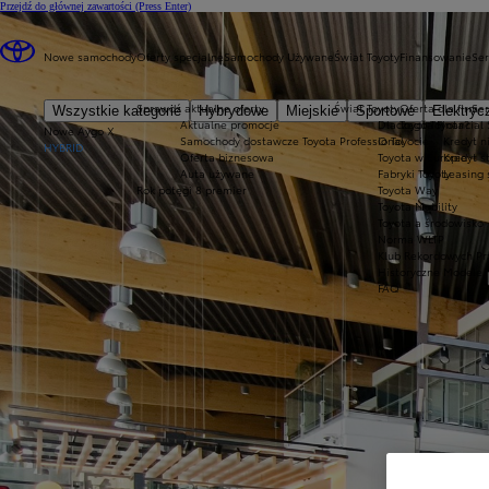
Przejdź do głównej zawartości
(Press Enter)
Nowe samochody
Oferty specjalne
Samochody Używane
Świat Toyoty
Finansowanie
Ser
Sprawdź aktualne oferty
Świat Toyoty
Oferta dla firm
Ser
Wszystkie kategorie
Hybrydowe
Miejskie
Sportowe
Elektryc
Aktualne promocje
Dlaczego Toyota?
Toyota Financial 
Nowe Aygo X
Samochody dostawcze Toyota Professional
O Toyocie
Kredyt n
HYBRID
Oferta biznesowa
Toyota w Europie
Kredyt 
Auta używane
Fabryki Toyoty
Leasing
Rok potęgi 8 premier
Toyota Way
Toyota Mobility
Toyota a środowisko
Norma WLTP
Klub Rekordowych Pr
Historyczne Modele
FAQ