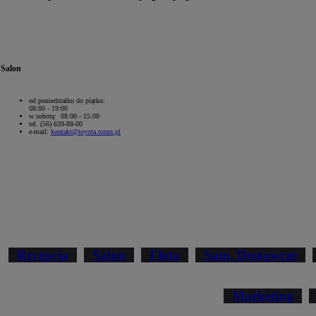
Salon
od poniedziałku do piątku:
08:00 - 19:00
w sobotę: 08:00 - 15:00
tel. (56) 639-88-00
e-mail:
kontakt@toyota.torun.pl
Od
81 900 zł
Yaris Cross
HYBRID
Recepcja
Salon
Flota
Sam. Dostawcze
Marketing