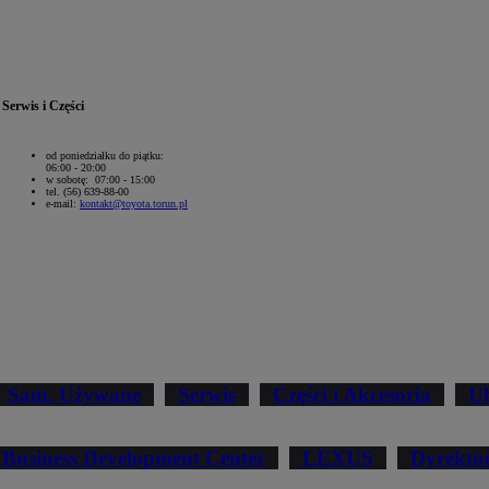
Serwis i Części
od poniedziałku do piątku:
06:00 - 20:00
w sobotę: 07:00 - 15:00
tel. (56) 639-88-00
e-mail:
kontakt@toyota.torun.pl
Sam. Używane
Serwis
Części i Akcesoria
Ub
Business Development Center
LEXUS
Dyrekto