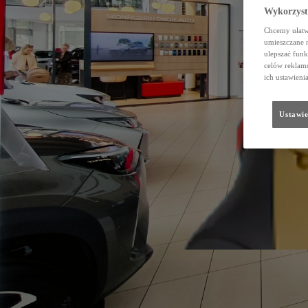
Wykorzystu
Chcemy ułatwi
umieszczane 
ulepszać funk
celów reklamo
ich ustawieni
Ustawie