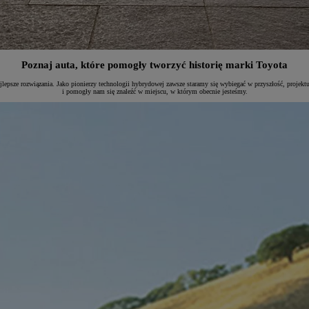
Poznaj auta, które pomogły tworzyć historię marki Toyota
lepsze rozwiązania. Jako pionierzy technologii hybrydowej zawsze staramy się wybiegać w przyszłość, projekt
i pomogły nam się znaleźć w miejscu, w którym obecnie jesteśmy.