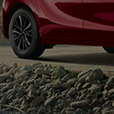
Od
105 300 zł
Corolla Hatchback
HYBRID