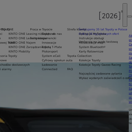
e Toyoty
INTO ONE
Praca w Toyocie
Strefa klienta
Świętujemy 35 lat Toyoty w Polsce
ci
KINTO ONE Leasing niższych rat
Dołącz do nas
Odkryj 35 wyjątkowych ofert
Aplikacja MyToyota
Ak
e
KINTO ONE Leasing konsumencki
Technologie
Instrukcje obsługi
pr
Umów się na jazdę testową
owej Trade
KINTO ONE Najem
Innowacje
Aktualizacja map
Ce
KINTO ONE Zarządzanie flotą
Toyota T-Mate
System Bluetooth®
ws
KINTO Mobility
Motorsport
Karty Ratownicze
mo
soria Toyoty
System eCall
Toyota Collection
S
imowe
Cyfrowy opiekun auta
Kolekcje Toyoty
do
chodów dostawczych
Ładowanie
Kolekcje Toyoty Gazoo Racing
To
i alarmy
Connected
FAQ
Pr
Najczęściej zadawane pytania
Of
Wykaz wydanych zaświadczeń o odbyt
KI
fi
S
u
in
w
U
si
ja
te