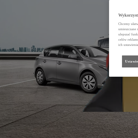
Wykorzystu
Chcemy ułatwi
umieszczane 
ulepszać funk
celów reklamo
ich ustawieni
Ustawie