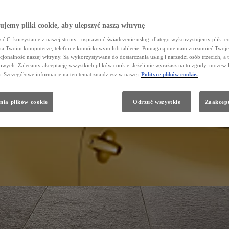
jemy pliki cookie, aby ulepszyć naszą witrynę
ć Ci korzystanie z naszej strony i usprawnić świadczenie usług, dlatego wykorzystujemy pliki co
na Twoim komputerze, telefonie komórkowym lub tablecie. Pomagają one nam zrozumieć Twoje 
cjonalność naszej witryny. Są wykorzystywane do dostarczania usług i narzędzi osób trzecich, a 
wych. Zalecamy akceptację wszystkich plików cookie. Jeżeli nie wyrażasz na to zgody, możesz 
a. Szczegółowe informacje na ten temat znajdziesz w naszej
Polityce plików cookie.
nia plików cookie
Odrzuć wszystkie
Zaakcept