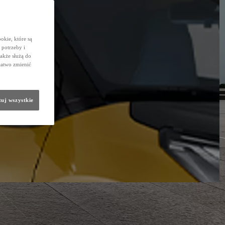
okie, które są
potrzeby i
także służą do
łatwo zmienić
uj wszystkie