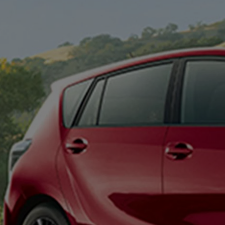
Od
81 900 zł
Yaris Cross
HYBRID