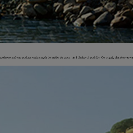
ństwo zarówno podczas codziennych dojazdów do pracy, jak i dłuższych podróży. Co więcej, charakteryzował s