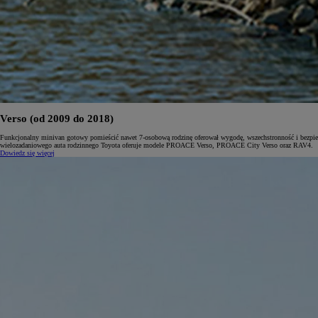
Verso (od 2009 do 2018)
Funkcjonalny minivan gotowy pomieścić nawet 7-osobową rodzinę oferował wygodę, wszechstronność i bezpiecze
wielozadaniowego auta rodzinnego Toyota oferuje modele PROACE Verso, PROACE City Verso oraz RAV4.
Dowiedz się więcej