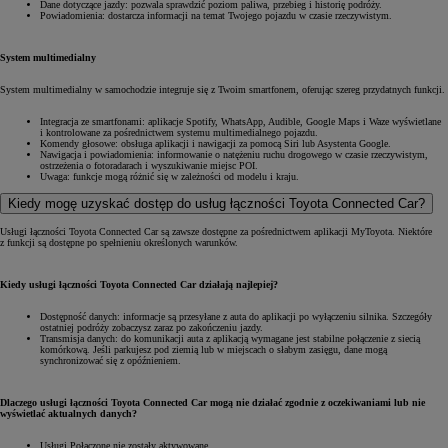
Dane dotyczące jazdy: pozwala sprawdzić poziom paliwa, przebieg i historię podróży.
Powiadomienia: dostarcza informacji na temat Twojego pojazdu w czasie rzeczywistym.
System multimedialny
System multimedialny w samochodzie integruje się z Twoim smartfonem, oferując szereg przydatnych funkcji.
Integracja ze smartfonami: aplikacje Spotify, WhatsApp, Audible, Google Maps i Waze wyświetlane
i kontrolowane za pośrednictwem systemu multimedialnego pojazdu.
Komendy głosowe: obsługa aplikacji i nawigacji za pomocą Siri lub Asystenta Google.
Nawigacja i powiadomienia: informowanie o natężeniu ruchu drogowego w czasie rzeczywistym,
ostrzeżenia o fotoradarach i wyszukiwanie miejsc POI.
Uwaga: funkcje mogą różnić się w zależności od modelu i kraju.
Kiedy mogę uzyskać dostęp do usług łączności Toyota Connected Car?
Usługi łączności Toyota Connected Car są zawsze dostępne za pośrednictwem aplikacji MyToyota. Niektóre
z funkcji są dostępne po spełnieniu określonych warunków.
Kiedy usługi łączności Toyota Connected Car działają najlepiej?
Dostępność danych: informacje są przesyłane z auta do aplikacji po wyłączeniu silnika. Szczegóły
ostatniej podróży zobaczysz zaraz po zakończeniu jazdy.
Transmisja danych: do komunikacji auta z aplikacją wymagane jest stabilne połączenie z siecią
komórkową. Jeśli parkujesz pod ziemią lub w miejscach o słabym zasięgu, dane mogą
synchronizować się z opóźnieniem.
Dlaczego usługi łączności Toyota Connected Car mogą nie działać zgodnie z oczekiwaniami lub nie
wyświetlać aktualnych danych?
Usługi Połączone nie zostały aktywowane