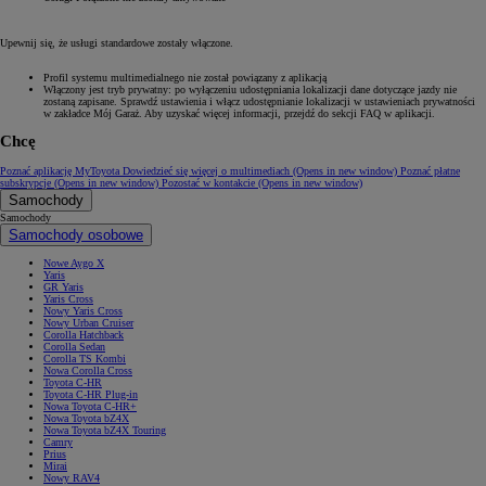
Upewnij się, że usługi standardowe zostały włączone.
Profil systemu multimedialnego nie został powiązany z aplikacją
Włączony jest tryb prywatny: po wyłączeniu udostępniania lokalizacji dane dotyczące jazdy nie
zostaną zapisane. Sprawdź ustawienia i włącz udostępnianie lokalizacji w ustawieniach prywatności
w zakładce Mój Garaż. Aby uzyskać więcej informacji, przejdź do sekcji FAQ w aplikacji.
Chcę
Poznać aplikację MyToyota
Dowiedzieć się więcej o multimediach
(Opens in new window)
Poznać płatne
subskrypcje
(Opens in new window)
Pozostać w kontakcie
(Opens in new window)
Samochody
Samochody
Samochody osobowe
Nowe Aygo X
Yaris
GR Yaris
Yaris Cross
Nowy Yaris Cross
Nowy Urban Cruiser
Corolla Hatchback
Corolla Sedan
Corolla TS Kombi
Nowa Corolla Cross
Toyota C-HR
Toyota C-HR Plug-in
Nowa Toyota C-HR+
Nowa Toyota bZ4X
Nowa Toyota bZ4X Touring
Camry
Prius
Mirai
Nowy RAV4