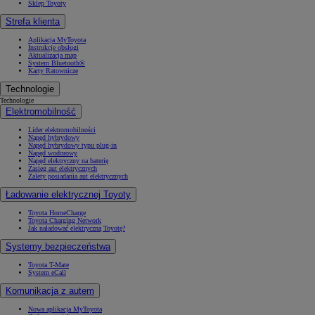
Sklep Toyoty
Strefa klienta
Aplikacja MyToyota
Instrukcje obsługi
Aktualizacja map
System Bluetooth®
Karty Ratownicze
Technologie
Technologie
Elektromobilność
Lider elektromobilności
Napęd hybrydowy
Napęd hybrydowy typu plug-in
Napęd wodorowy
Napęd elektryczny na baterię
Zasięg aut elektrycznych
Zalety posiadania aut elektrycznych
Ładowanie elektrycznej Toyoty
Toyota HomeCharge
Toyota Charging Network
Jak naładować elektryczną Toyotę?
Systemy bezpieczeństwa
Toyota T-Mate
System eCall
Komunikacja z autem
Nowa aplikacja MyToyota