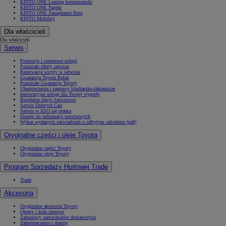
KINTO ONE Leasing konsumencki
KINTO ONE Najem
KINTO ONE Zarządzanie flotą
KINTO Mobility
Dla właścicieli
Dla właścicieli
Serwis
Promocje i sezonowe usługi
Pozostałe oferty serwisu
Rezerwacja wizyty w serwisie
Gwarancja Toyota Relax
Pozostałe Gwarancje Toyoty
Ubezpieczenia i naprawy blacharsko-lakiernicze
Innowacyjne usługi dla Twojej wygody
Bezpłatne Akcje Serwisowe
Serwis Dobrych Cen
Serwis w ASO się opłaca
Dostęp do informacji serwisowych
Wykaz wydanych zaświadczeń o odbytym szkoleniu (pdf)
Oryginalne części i oleje Toyota
Oryginalne części Toyoty
Oryginalne oleje Toyoty
Program Sprzedaży Hurtowej Trade
Trade
Akcesoria
Oryginalne akcesoria Toyoty
Opony i koła zimowe
Zabudowy samochodów dostawczych
Zabezpieczenia i alarmy