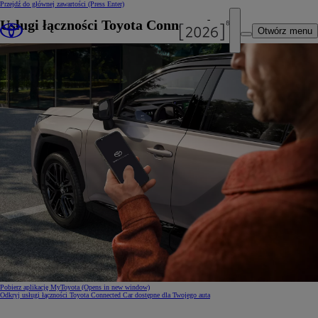
Przejdź do głównej zawartości
(Press Enter)
Usługi łączności Toyota Connected Car
Otwórz menu
Pobierz aplikację MyToyota
(Opens in new window)
Odkryj usługi łączności Toyota Connected Car dostępne dla Twojego auta