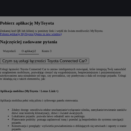
Pobierz aplikację MyToyota
Zeskanuj kod QR lub kliknij w poniższy link i wejdź do świata możliwości MyToyota.
Pobierz aplikację MyToyota
(Opens in new window)
Najczęściej zadawane pytania
Wszystko
5
O aplikacji
2
Konto
3
Czym są usługi łączności Toyota Connected Car?
Usługi łączności Toyota Connected Car to zestaw inteligentnych rozwiązań, które integrują Twój samochód
z urządzeniem mobilnym, pozwalając cieszyć się wygodniejszym, bezpieczniejszym i przyjemniejszym
użytkowaniem auta niezależnie od tego, czy prowadzisz, czy przebywasz z dala od swojego pojazdu. Usługi
te składają się z takich elementów, jak:
Aplikacja mobilna (MyToyota / Lexus Link+)
Aplikacja mobilna pełni rolę pilota i cyfrowego panelu sterowania.
Zdalny dostęp: umożliwia zdalne uruchamianie/wyłączanie silnika, zamykanie/otwieranie zamków
drzwi oraz kontrolę klimatyzacji, drzwi i świateł awaryjnych.
Lokalizator pojazdu: pozwala łatwo odnaleźć auto na parkingu.
Planowanie podróży: pomaga zaplanować trasę i przesłać ją bezpośrednio do systemu nawigacji
pojazdu.
Konserwacja i przeglądy: wyświetla powiadomienia o zbliżających się serwisach i raporty o stanie
pojazdu.