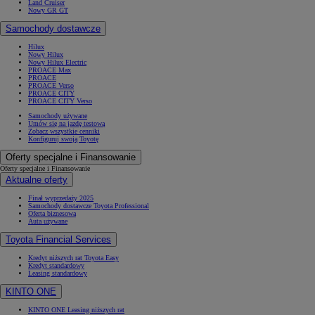
Land Cruiser
Nowy GR GT
Samochody dostawcze
Hilux
Nowy Hilux
Nowy Hilux Electric
PROACE Max
PROACE
PROACE Verso
PROACE CITY
PROACE CITY Verso
Samochody używane
Umów się na jazdę testową
Zobacz wszystkie cenniki
Konfiguruj swoją Toyotę
Oferty specjalne i Finansowanie
Oferty specjalne i Finansowanie
Aktualne oferty
Finał wyprzedaży 2025
Samochody dostawcze Toyota Professional
Oferta biznesowa
Auta używane
Toyota Financial Services
Kredyt niższych rat Toyota Easy
Kredyt standardowy
Leasing standardowy
KINTO ONE
KINTO ONE Leasing niższych rat