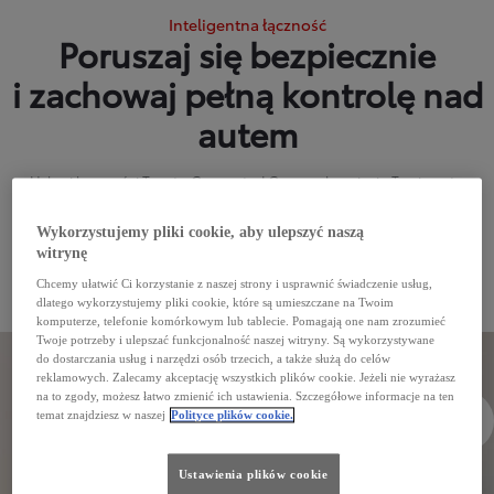
Inteligentna łączność
Poruszaj się bezpiecznie
i zachowaj pełną kontrolę nad
autem
Usługi łączności Toyota Connected Car synchronizują Twoje auto
z aplikacją MyToyota. Ciesz się cyfrowymi rozwiązaniami, dzięki
którym Twoja jazda stanie się jeszcze bardziej komfortowa
Wykorzystujemy pliki cookie, aby ulepszyć naszą
witrynę
i bezpieczna.
Chcemy ułatwić Ci korzystanie z naszej strony i usprawnić świadczenie usług,
dlatego wykorzystujemy pliki cookie, które są umieszczane na Twoim
komputerze, telefonie komórkowym lub tablecie. Pomagają one nam zrozumieć
Twoje potrzeby i ulepszać funkcjonalność naszej witryny. Są wykorzystywane
Usługi łączności Toyota Connected Car
do dostarczania usług i narzędzi osób trzecich, a także służą do celów
reklamowych. Zalecamy akceptację wszystkich plików cookie. Jeżeli nie wyrażasz
na to zgody, możesz łatwo zmienić ich ustawienia. Szczegółowe informacje na ten
Aplikacja
Nowa era
Płatne
temat znajdziesz w naszej
Polityce plików cookie.
MyToyota
multimediów
subskrypcje
Ustawienia plików cookie