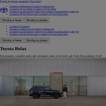
Przejdź do głównej zawartości
(Press Enter)
Gwarancja podstawowa
Gwarancja podstawowa
Gwarancja Toyota Relax
Gwarancja Toyota Relax
Gwarancja na akumulatory trakcyjne
Gwarancja na akumulatory trakcyjne
Gwarancja Toyota Pewne Auto
Gwarancja Toyota Pewne Auto
Skroluj w lewo
Skroluj w prawo
Gwarancja
Gwarancja
Gwarancja podstawowa
Gwarancja podstawowa
Gwarancja na akumulatory trakcyjne
Gwarancja na akumulatory trakcyjne
Gwarancja Toyota Pewne Auto
Gwarancja Toyota Pewne Auto
Skroluj w lewo
Skroluj w prawo
Toyota Relax
Rok gwarancji, za każdym razem, gdy serwisujesz z nami, aż do chwili, gdy Twoja Toyota ukończy 10 lat*