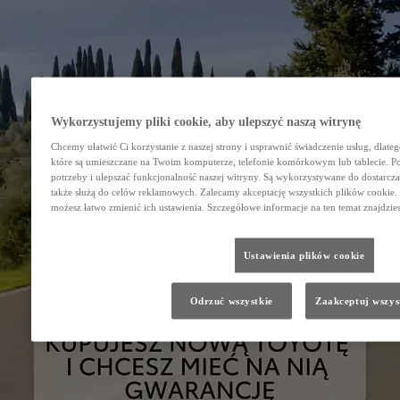
Wykorzystujemy pliki cookie, aby ulepszyć naszą witrynę
Chcemy ułatwić Ci korzystanie z naszej strony i usprawnić świadczenie usług, dlate
które są umieszczane na Twoim komputerze, telefonie komórkowym lub tablecie. 
potrzeby i ulepszać funkcjonalność naszej witryny. Są wykorzystywane do dostarczan
także służą do celów reklamowych. Zalecamy akceptację wszystkich plików cookie. J
możesz łatwo zmienić ich ustawienia. Szczegółowe informacje na ten temat znajdzie
Ustawienia plików cookie
Odrzuć wszystkie
Zaakceptuj wszys