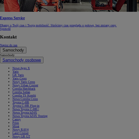
Express Service
Dbamy o Twój czas i Twoją mobilność. Skrócimy czas przeglądu o połowę, bez zmiany ceny.
Sprawdź
Kontakt
Napisz do nas
Samochody
Samochody
Samochody osobowe
Nowe Aygo X
Yaris
GR Yaris
Yaris Cross
Nowy Yaris Cross
Nowy Urban Cruiser
Corolla Hatchback
Corolla Sedan
Corolla TS Kombi
Nowa Corolla Cross
Toyota C-HR
Toyota C-HR Plug-in
Nowa Toyota C-HR+
Nowa Toyota bZ4X
Nowa Toyota bZ4X Touring
Camry
Prius
Mirai
Nowy RAV4
Land Cruiser
Nowy GR GT