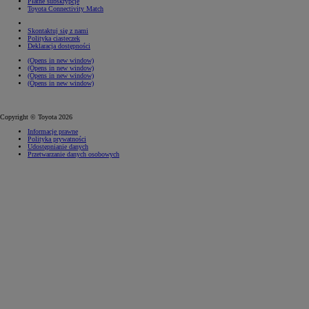
Płatne subskrypcje
Toyota Connectivity Match
Skontaktuj się z nami
Polityka ciasteczek
Deklaracja dostępności
(Opens in new window)
(Opens in new window)
(Opens in new window)
(Opens in new window)
Copyright © Toyota 2026
Informacje prawne
Polityka prywatności
Udostępnianie danych
Przetwarzanie danych osobowych