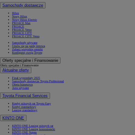
Samochody dostawcze
Hilux
Nowy Hilux
Nowy Hilux Electric
PROACE Max
PROACE
PROACE Verso
PROACE CITY
PROACE CITY Verso
Samochody używane
Umów się na jazdę testową
Zobacz wszystkie cenniki
Konfiguruj swoją Toyotę
Oferty specjalne i Finansowanie
Oferty specjalne i Finansowanie
Aktualne oferty
Finał wyprzedaży 2025
Samochody dostawcze Toyota Professional
Oferta biznesowa
Auta używane
Toyota Financial Services
Kredyt niższych rat Toyota Easy
Kredyt standardowy
Leasing standardowy
KINTO ONE
KINTO ONE Leasing niższych rat
KINTO ONE Leasing konsumencki
KINTO ONE Najem