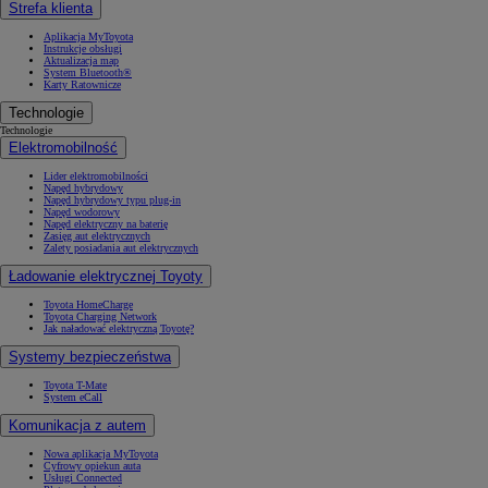
Strefa klienta
Aplikacja MyToyota
Instrukcje obsługi
Aktualizacja map
System Bluetooth®
Karty Ratownicze
Technologie
Technologie
Elektromobilność
Lider elektromobilności
Napęd hybrydowy
Napęd hybrydowy typu plug-in
Napęd wodorowy
Napęd elektryczny na baterię
Zasięg aut elektrycznych
Zalety posiadania aut elektrycznych
Ładowanie elektrycznej Toyoty
Toyota HomeCharge
Toyota Charging Network
Jak naładować elektryczną Toyotę?
Systemy bezpieczeństwa
Toyota T-Mate
System eCall
Komunikacja z autem
Nowa aplikacja MyToyota
Cyfrowy opiekun auta
Usługi Connected