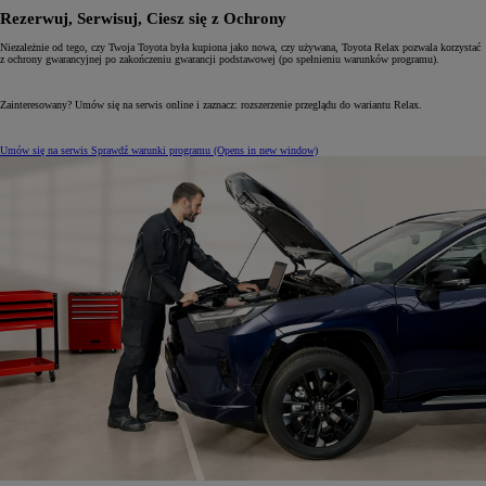
Rezerwuj, Serwisuj, Ciesz się z Ochrony
Niezależnie od tego, czy Twoja Toyota była kupiona jako nowa, czy używana, Toyota Relax pozwala korzystać
z ochrony gwarancyjnej po zakończeniu gwarancji podstawowej (po spełnieniu warunków programu).
Zainteresowany? Umów się na serwis online i zaznacz: rozszerzenie przeglądu do wariantu Relax.
Umów się na serwis
Sprawdź warunki programu
(Opens in new window)