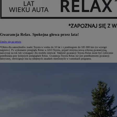
Gwarancja Relax. Spokojna głowa przez lata!
Umów się na serwis
*Oferta dla samochodów marki Toyota w wieku do 10 lat i z przebiegiem do 185 000 km (co wystąpi
najpierw). Po wykonaniu przeglądu Relax w ASO Toyota, pojazd otrzyma nową ochronę gwarancyjną,
zazwyczaj na rok lub wymagany dla modelu interwał. Ważność gwarancji Toyota Relax może być cyklicznie
przedłużana przy kolejnych przeglądach Relax. Gwarancja Toyota Relax nie jest przedłużeniem gwarancji
fabrycznej, obowiązuje ona na odrębnych zasadach określonych w warunkach programu.