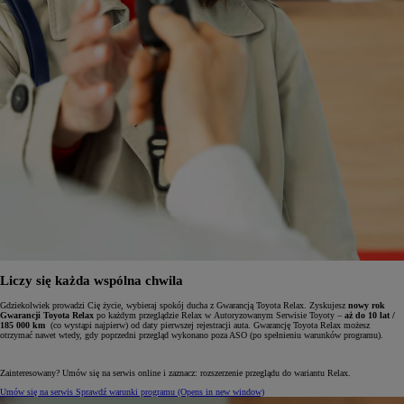
Liczy się każda wspólna chwila
Gdziekolwiek prowadzi Cię życie, wybieraj spokój ducha z Gwarancją Toyota Relax. Zyskujesz
nowy rok
Gwarancji Toyota Relax
po każdym przeglądzie Relax w Autoryzowanym Serwisie Toyoty –
aż do 10 lat /
185 000 km
(co wystąpi najpierw) od daty pierwszej rejestracji auta. Gwarancję Toyota Relax możesz
otrzymać nawet wtedy, gdy poprzedni przegląd wykonano poza ASO (po spełnieniu warunków programu).
Zainteresowany? Umów się na serwis online i zaznacz: rozszerzenie przeglądu do wariantu Relax.
Umów się na serwis
Sprawdź warunki programu
(Opens in new window)