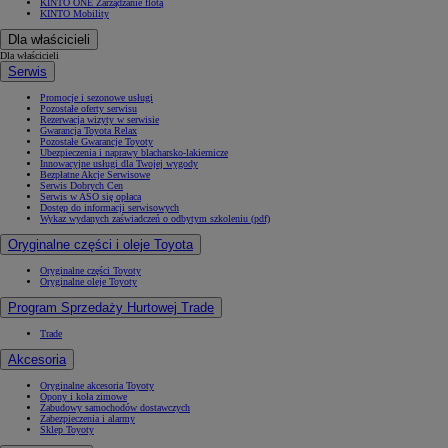
KINTO ONE Zarządzanie flotą
KINTO Mobility
Dla właścicieli
Dla właścicieli
Serwis
Promocje i sezonowe usługi
Pozostałe oferty serwisu
Rezerwacja wizyty w serwisie
Gwarancja Toyota Relax
Pozostałe Gwarancje Toyoty
Ubezpieczenia i naprawy blacharsko-lakiernicze
Innowacyjne usługi dla Twojej wygody
Bezpłatne Akcje Serwisowe
Serwis Dobrych Cen
Serwis w ASO się opłaca
Dostęp do informacji serwisowych
Wykaz wydanych zaświadczeń o odbytym szkoleniu (pdf)
Oryginalne części i oleje Toyota
Oryginalne części Toyoty
Oryginalne oleje Toyoty
Program Sprzedaży Hurtowej Trade
Trade
Akcesoria
Oryginalne akcesoria Toyoty
Opony i koła zimowe
Zabudowy samochodów dostawczych
Zabezpieczenia i alarmy
Sklep Toyoty