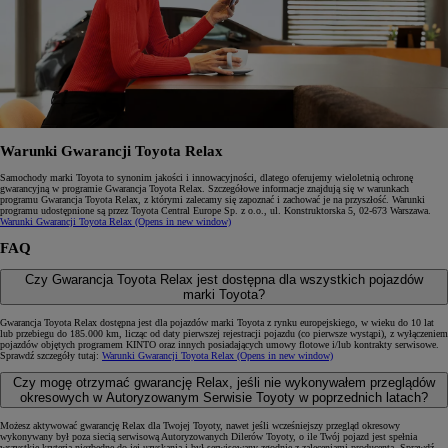
Warunki Gwarancji Toyota Relax
Samochody marki Toyota to synonim jakości i innowacyjności, dlatego oferujemy wieloletnią ochronę
gwarancyjną w programie Gwarancja Toyota Relax. Szczegółowe informacje znajdują się w warunkach
programu Gwarancja Toyota Relax, z którymi zalecamy się zapoznać i zachować je na przyszłość. Warunki
programu udostępnione są przez Toyota Central Europe Sp. z o.o., ul. Konstruktorska 5, 02‑673 Warszawa.
Warunki Gwarancji Toyota Relax
(Opens in new window)
FAQ
Czy Gwarancja Toyota Relax jest dostępna dla wszystkich pojazdów
marki Toyota?
Gwarancja Toyota Relax dostępna jest dla pojazdów marki Toyota z rynku europejskiego, w wieku do 10 lat
lub przebiegu do 185.000 km, licząc od daty pierwszej rejestracji pojazdu (co pierwsze wystąpi), z wyłączeniem
pojazdów objętych programem KINTO oraz innych posiadających umowy flotowe i/lub kontrakty serwisowe.
Sprawdź szczegóły tutaj:
Warunki Gwarancji Toyota Relax
(Opens in new window)
Czy mogę otrzymać gwarancję Relax, jeśli nie wykonywałem przeglądów
okresowych w Autoryzowanym Serwisie Toyoty w poprzednich latach?
Możesz aktywować gwarancję Relax dla Twojej Toyoty, nawet jeśli wcześniejszy przegląd okresowy
wykonywany był poza siecią serwisową Autoryzowanych Dilerów Toyoty, o ile Twój pojazd jest spełnia
wszystkie kryteria niezbędne do jej uzyskania i był serwisowany zgodnie z zaleceniami producenta. Sprawdź