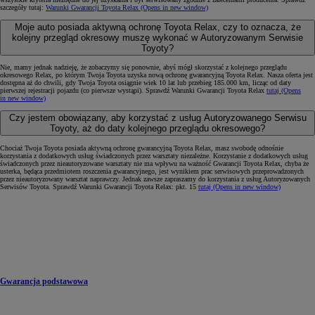
szczegóły tutaj:
Warunki Gwarancji Toyota Relax
(Opens in new window)
Moje auto posiada aktywną ochronę Toyota Relax, czy to oznacza, że
kolejny przegląd okresowy muszę wykonać w Autoryzowanym Serwisie
Toyoty?
Nie, mamy jednak nadzieję, że zobaczymy się ponownie, abyś mógł skorzystać z kolejnego przeglądu
okresowego Relax, po którym Twoja Toyota uzyska nową ochronę gwarancyjną Toyota Relax. Nasza oferta jest
dostępna aż do chwili, gdy Twoja Toyota osiągnie wiek 10 lat lub przebieg 185.000 km, licząc od daty
pierwszej rejestracji pojazdu (co pierwsze wystąpi). Sprawdź Warunki Gwarancji Toyota Relax
tutaj
(Opens
in new window)
Czy jestem obowiązany, aby korzystać z usług Autoryzowanego Serwisu
Toyoty, aż do daty kolejnego przeglądu okresowego?
Chociaż Twoja Toyota posiada aktywną ochronę gwarancyjną Toyota Relax, masz swobodę odnośnie
korzystania z dodatkowych usług świadczonych przez warsztaty niezależne. Korzystanie z dodatkowych usług
świadczonych przez nieautoryzowane warsztaty nie ma wpływu na ważność Gwarancji Toyota Relax, chyba że
usterka, będąca przedmiotem roszczenia gwarancyjnego, jest wynikiem prac serwisowych przeprowadzonych
przez nieautoryzowany warsztat naprawczy. Jednak zawsze zapraszamy do korzystania z usług Autoryzowanych
Serwisów Toyota. Sprawdź Warunki Gwarancji Toyota Relax: pkt. 15
tutaj
(Opens in new window)
Gwarancja podstawowa