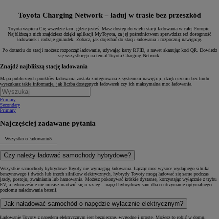
Toyota Charging Network – ładuj w trasie bez przeszkód
Toyota wspiera Cię wszędzie tam, gdzie jesteś. Masz dostęp do wielu stacji ładowania w całej Europie.
Najbliższą z nich znajdziesz dzięki aplikacji MyToyota, za jej pośrednictwem sprawdzisz też dostępność
ładowarek i rodzaje gniazdek. Zobacz, jak dojechać do stacji ładowania i rozpocznij nawigację.
Po dotarciu do stacji możesz rozpocząć ładowanie, używając karty RFID, a nawet skanując kod QR. Dowiedz
się wszystkiego na temat Toyota Charging Network.
Znajdź najbliższą stację ładowania
Mapa publicznych punktów ładowania została zintegrowana z systemem nawigacji, dzięki czemu bez trudu
wyszukasz takie informacje, jak liczba dostępnych ładowarek czy ich maksymalna moc ładowania.
Primary
Secondary
Primary
Najczęściej zadawane pytania
Wszystko o ładowaniu
5
Czy należy ładować samochody hybrydowe?
Wszystkie samochody hybrydowe Toyoty nie wymagają ładowania. Łącząc moc wysoce wydajnego silnika
benzynowego i dwóch lub trzech silników elektrycznych, hybrydy Toyoty mogą ładować się same podczas
jazdy, postoju, zwalniania lub hamowania. Możesz pokonywać krótkie dystanse, korzystając wyłącznie z trybu
EV, a jednocześnie nie musisz martwić się o zasięg – napęd hybrydowy sam dba o utrzymanie optymalnego
poziomu naładowania baterii.
Jak naładować samochód o napędzie wyłącznie elektrycznym?
Ładowanie Toyoty z napędem elektrycznym jest bezpieczne, wygodne i proste. Możesz to robić w domu,