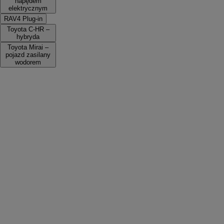
napędem
elektrycznym
RAV4 Plug-in
Toyota C-HR –
hybryda
Toyota Mirai –
pojazd zasilany
wodorem