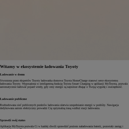
Witamy w ekosystemie ładowania Toyoty
Ładowanie w domu
Stworzona przez ekspertów Toyoty ładowarka domowa Toyota HomeCharge stanowi serce ekosystemu
ładowania Toyoty. Wyposażona w inteligentną funkcję Toyota Smart Charging w aplikacji MyToyota, pozwala
automatycznie ładować pojazd wtedy, gdy ceny energii są najniższe dbając o Twoją wygodę i oszczędność.
Ładowanie publiczne
Rozbudowana sieć publicznych punktów ładowania ułatwia uzupełnianie energii w podróży. Nawigacja
dedykowana autom elektryczny prowadzi Cię optymalną trasą wzdłuż stacji ładowania.
Sprawdź swój status
Aplikacja MyToyota pozwala Ci w każdej chwili sprawdzić poziom naładowania baterii, pozostały zasięg i