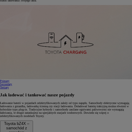
status ładowania Twojego auta.
0:13 / 0:15
Primary
Secondary
Tertiary
Jak ładować i tankować nasze pojazdy
Ładowanie baterii w pojazdach zelektryfikowanych zależy od typu napędu. Samochody elektryczne wymagają
ładowania z gniazdka, ładowarkę ścienną czy stacji ładowania. Doładować baterię trakcyjną można również w
hybrydzie typu plug-in. Tradycyjne hybrydy i samochody zasilane ogniwami paliwowymi nie wymagają
ładowania, te drugie zatankujesz na specjalnych stacjach wodorowych. Dowiedz się więcej o
zelektryfikowanych modelach Toyoty.
Toyota bZ4X –
samochód z