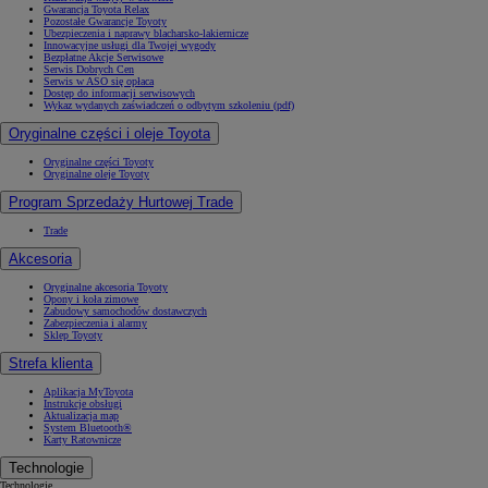
Gwarancja Toyota Relax
Pozostałe Gwarancje Toyoty
Ubezpieczenia i naprawy blacharsko-lakiernicze
Innowacyjne usługi dla Twojej wygody
Bezpłatne Akcje Serwisowe
Serwis Dobrych Cen
Serwis w ASO się opłaca
Dostęp do informacji serwisowych
Wykaz wydanych zaświadczeń o odbytym szkoleniu (pdf)
Oryginalne części i oleje Toyota
Oryginalne części Toyoty
Oryginalne oleje Toyoty
Program Sprzedaży Hurtowej Trade
Trade
Akcesoria
Oryginalne akcesoria Toyoty
Opony i koła zimowe
Zabudowy samochodów dostawczych
Zabezpieczenia i alarmy
Sklep Toyoty
Strefa klienta
Aplikacja MyToyota
Instrukcje obsługi
Aktualizacja map
System Bluetooth®
Karty Ratownicze
Technologie
Technologie