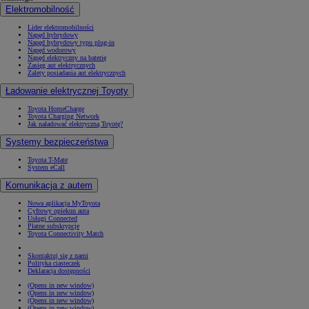
Elektromobilność
Lider elektromobilności
Napęd hybrydowy
Napęd hybrydowy typu plug-in
Napęd wodorowy
Napęd elektryczny na baterię
Zasięg aut elektrycznych
Zalety posiadania aut elektrycznych
Ładowanie elektrycznej Toyoty
Toyota HomeCharge
Toyota Charging Network
Jak naładować elektryczną Toyotę?
Systemy bezpieczeństwa
Toyota T-Mate
System eCall
Komunikacja z autem
Nowa aplikacja MyToyota
Cyfrowy opiekun auta
Usługi Connected
Płatne subskrypcje
Toyota Connectivity Match
Skontaktuj się z nami
Polityka ciasteczek
Deklaracja dostępności
(Opens in new window)
(Opens in new window)
(Opens in new window)
(Opens in new window)