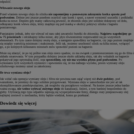
odpuścić.
Wlewanie nowego oleju
Przed wlaniem nowego oleju do silnika
nie zapomnijmy o ponownym zakręceniu korka spustu pod
podwoziem
. Dobrze jest jeszcze przedtem oczyścić sam korek i spust, a nawet wymienić uszczelki i podkładki
korka na nowe. Dopiero gdy mamy całkowitą pewność, że zbiornik oleju jest solidnie dokręcony od dołu,
odkręcamy korek wlewu oleju, który znajduje się pod maską w okolicy pokrywy silnika i bagnetu
pomiarowego.
Pamiętajmy jednak, żeby nie wlewać od razu całej zawartości butelki do zbiornika.
Najpierw napełnijmy go
w 75 procentach
i odczekajmy kilka minut, aby płyn równomiernie rozprowadził się po wszystkich
elementach. Po tym czasie dolejmy resztę oleju, a następnie sprawdźmy na bagnecie, czy jego poziom znajduje
się między wartością minimum i maksimum. Jeśli tak, możemy uruchomić silnik na kilka minut, wyłączyć
go, a po kolejnych kilkunastu minutach znów sprawdzić poziom na bagnecie.
Może się zdarzyć, że po tej próbie stan oleju nieco spadnie, co ma związek z przemieszczeniem się go do filtra i
układu smarowania. W tym przypadku dolejmy jeszcze około szklankę oleju, tak aby wskaźnik na bagnecie
pokazywał jego optymalną ilość, oraz
sprawdźmy, czy nie ma wycieku płynu pod podwoziem
. Po
wykonaniu tych wszystkich czynności i upewnieniu się, że ma żadnego wycieku, proces wymiany oleju
silnikowego możemy uznać za zakończony.
Ile trwa wymiana oleju?
Jak widać cała operacja wymiany oleju i filtra nie powinna nam zająć więcej niż
dwie godziny
, pod
warunkiem, że jesteśmy do tego solidnie przygotowani. Wymiana oleju w samochodzie nie jest aż tak
skomplikowanym przedsięwzięciem, jak mogłoby się początkowo wydawać. Na koniec jeszcze jedna bardzo
ważna uwaga,
nie wolno wylewać zużytego oleju
do kanalizacji, śmieci, a tym bardziej bezpośrednio do
gleby. Utylizacją tego typu odpadów zajmują się wyspecjalizowane firmy, dlatego stary przepracowany olej
najlepiej zostawić u mechanika, który będzie wiedział, komu go przekazać.
Dowiedz się więcej