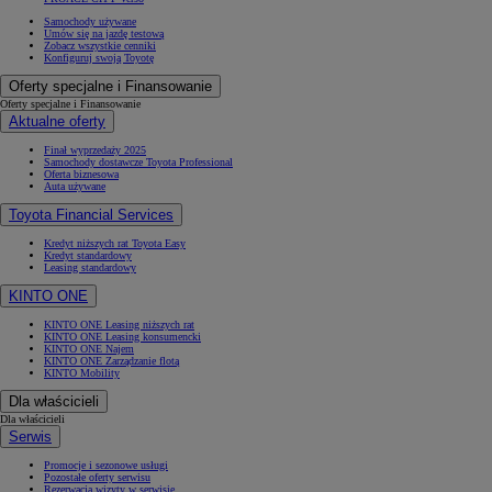
Samochody używane
Umów się na jazdę testową
Zobacz wszystkie cenniki
Konfiguruj swoją Toyotę
Oferty specjalne i Finansowanie
Oferty specjalne i Finansowanie
Aktualne oferty
Finał wyprzedaży 2025
Samochody dostawcze Toyota Professional
Oferta biznesowa
Auta używane
Toyota Financial Services
Kredyt niższych rat Toyota Easy
Kredyt standardowy
Leasing standardowy
KINTO ONE
KINTO ONE Leasing niższych rat
KINTO ONE Leasing konsumencki
KINTO ONE Najem
KINTO ONE Zarządzanie flotą
KINTO Mobility
Dla właścicieli
Dla właścicieli
Serwis
Promocje i sezonowe usługi
Pozostałe oferty serwisu
Rezerwacja wizyty w serwisie