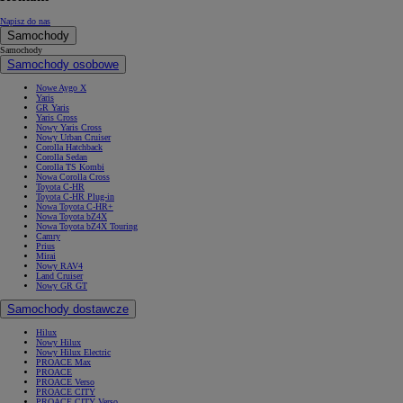
Napisz do nas
Samochody
Samochody
Samochody osobowe
Nowe Aygo X
Yaris
GR Yaris
Yaris Cross
Nowy Yaris Cross
Nowy Urban Cruiser
Corolla Hatchback
Corolla Sedan
Corolla TS Kombi
Nowa Corolla Cross
Toyota C-HR
Toyota C-HR Plug-in
Nowa Toyota C-HR+
Nowa Toyota bZ4X
Nowa Toyota bZ4X Touring
Camry
Prius
Mirai
Nowy RAV4
Land Cruiser
Nowy GR GT
Samochody dostawcze
Hilux
Nowy Hilux
Nowy Hilux Electric
PROACE Max
PROACE
PROACE Verso
PROACE CITY
PROACE CITY Verso