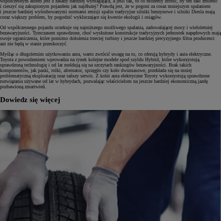
współczesnym autem jest z zasady bardziej wymagająca, a jeśli tak, to co możemy zrobić, by ten fakt zmienić
i cieszyć się zakupionym pojazdem jak najdłużej? Prawdą jest, że w pogoni za coraz mniejszym spalaniem
i jeszcze bardziej wyśrubowanymi normami emisji spalin tradycyjne silniki benzynowe i silniki Diesla mają
coraz większy problem, by pogodzić wykluczające się kwestie ekologii i osiągów.
Od współczesnego pojazdu oczekuje się najniższego możliwego spalania, zadowalającej mocy i wieloletniej
bezawaryjności. Tymczasem sprawdzone, choć wysłużone konstrukcje tradycyjnych jednostek napędowych mają
swoje ograniczenia, które pomimo dołożenia trzeciej turbiny i jeszcze bardziej precyzyjnego filtra producenci
aut nie będą w stanie przeskoczyć.
Myśląc o długoletnim użytkowaniu auta, warto zwrócić uwagę na to, co oferują hybrydy i auta elektryczne.
Toyota z powodzeniem wprowadza na rynek kolejne modele spod szyldu Hybrid, które wykorzystują
sprawdzoną technologię i od lat meldują się na szczytach rankingów bezawaryjności. Brak takich
komponentów, jak paski, rolki, alternator, sprzęgło czy koło dwumasowe, przekłada się na mniej
problematyczną eksploatację oraz tańszy serwis. Z kolei auta elektryczne Toyoty wykorzystują sprawdzone
rozwiązania używane od lat w hybrydach, pozwalając właścicielom na jeszcze bardziej ekonomiczną jazdę
pozbawioną zmartwień.
Dowiedz się więcej