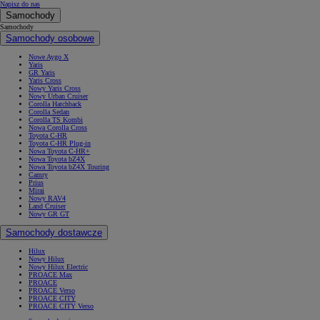
Napisz do nas
Samochody
Samochody
Samochody osobowe
Nowe Aygo X
Yaris
GR Yaris
Yaris Cross
Nowy Yaris Cross
Nowy Urban Cruiser
Corolla Hatchback
Corolla Sedan
Corolla TS Kombi
Nowa Corolla Cross
Toyota C-HR
Toyota C-HR Plug-in
Nowa Toyota C-HR+
Nowa Toyota bZ4X
Nowa Toyota bZ4X Touring
Camry
Prius
Mirai
Nowy RAV4
Land Cruiser
Nowy GR GT
Samochody dostawcze
Hilux
Nowy Hilux
Nowy Hilux Electric
PROACE Max
PROACE
PROACE Verso
PROACE CITY
PROACE CITY Verso