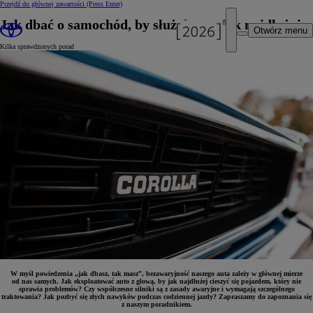
Przejdź do głównej zawartości
(Press Enter)
Jak dbać o samochód, by służył nam jak najdłużej
Otwórz menu
Kilka sprawdzonych porad
W myśl powiedzenia „jak dbasz, tak masz”, bezawaryjność naszego auta zależy w głównej mierze
od nas samych. Jak eksploatować auto z głową, by jak najdłużej cieszyć się pojazdem, który nie
sprawia problemów? Czy współczesne silniki są z zasady awaryjne i wymagają szczególnego
traktowania? Jak pozbyć się złych nawyków podczas codziennej jazdy? Zapraszamy do zapoznania się
z naszym poradnikiem.