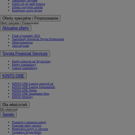
Samochody używane
Umów się na jazdę testową
Zobacz wszystkie cenniki
Konfiguruj swoją Toyotę
Oferty specjalne i Finansowanie
Oferty specjalne i Finansowanie
Aktualne oferty
Finał wyprzedaży 2025
Samochody dostawcze Toyota Professional
Oferta biznesowa
Auta używane
Toyota Financial Services
Kredyt niższych rat Toyota Easy
Kredyt standardowy
Leasing standardowy
KINTO ONE
KINTO ONE Leasing niższych rat
KINTO ONE Leasing konsumencki
KINTO ONE Najem
KINTO ONE Zarządzanie flotą
KINTO Mobility
Dla właścicieli
Dla właścicieli
Serwis
Promocje i sezonowe usługi
Pozostałe oferty serwisu
Rezerwacja wizyty w serwisie
Gwarancja Toyota Relax