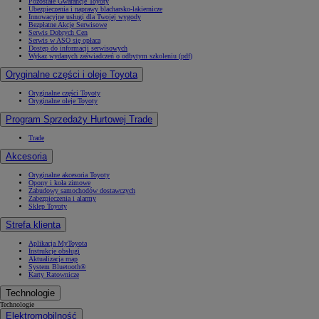
Pozostałe Gwarancje Toyoty
Ubezpieczenia i naprawy blacharsko-lakiernicze
Innowacyjne usługi dla Twojej wygody
Bezpłatne Akcje Serwisowe
Serwis Dobrych Cen
Serwis w ASO się opłaca
Dostęp do informacji serwisowych
Wykaz wydanych zaświadczeń o odbytym szkoleniu (pdf)
Oryginalne części i oleje Toyota
Oryginalne części Toyoty
Oryginalne oleje Toyoty
Program Sprzedaży Hurtowej Trade
Trade
Akcesoria
Oryginalne akcesoria Toyoty
Opony i koła zimowe
Zabudowy samochodów dostawczych
Zabezpieczenia i alarmy
Sklep Toyoty
Strefa klienta
Aplikacja MyToyota
Instrukcje obsługi
Aktualizacja map
System Bluetooth®
Karty Ratownicze
Technologie
Technologie
Elektromobilność