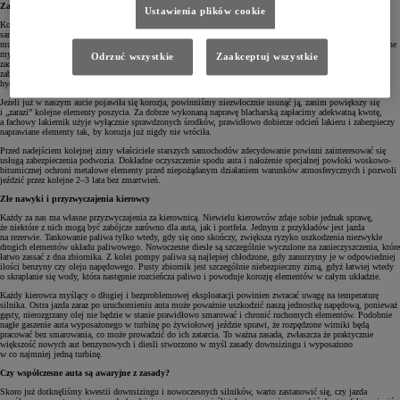
Zabezpieczenie nadwozia auta
Ustawienia plików cookie
Korozja to zmora dla starszych aut. Nie oszczędza ona nawet najlepiej zabezpieczonych, nowoczesnych
samochodów. Użytkując auto w kraju, w którym występują cztery pory roku, a zimą drogi są obficie solone,
musimy liczyć się z ewentualnością pojawienia się rdzy. W tej kwestii lepiej zapobiegać, niż leczyć. Regularne
mycie nadwozia (ale także podwozia!) naszego samochodu, usuwanie soli, ptasich odchodów i błota pozwoli
Odrzuć wszystkie
Zaakceptuj wszystkie
zachować lakier w lepszej kondycji na lata. Obecnie na rynku dostępnych jest coraz więcej preparatów
zabezpieczających zewnętrzną powłokę warstwami ceramicznymi. Mamy do dyspozycji woski oraz preparaty
hydrofobowe, które odpychają zanieczyszczenia i ułatwiają mycie.
Jeżeli już w naszym aucie pojawiła się korozja, powinniśmy niezwłocznie usunąć ją, zanim powiększy się
i „zarazi” kolejne elementy poszycia. Za dobrze wykonaną naprawę blacharską zapłacimy adekwatną kwotę,
a fachowy lakiernik użyje wyłącznie sprawdzonych środków, prawidłowo dobierze odcień lakieru i zabezpieczy
naprawiane elementy tak, by korozja już nigdy nie wróciła.
Przed nadejściem kolejnej zimy właściciele starszych samochodów zdecydowanie powinni zainteresować się
usługą zabezpieczenia podwozia. Dokładne oczyszczenie spodu auta i nałożenie specjalnej powłoki woskowo-
bitumicznej ochroni metalowe elementy przed niepożądanym działaniem warunków atmosferycznych i pozwoli
jeździć przez kolejne 2–3 lata bez zmartwień.
Złe nawyki i przyzwyczajenia kierowcy
Każdy za nas ma własne przyzwyczajenia za kierownicą. Niewielu kierowców zdaje sobie jednak sprawę,
że niektóre z nich mogą być zabójcze zarówno dla auta, jak i portfela. Jednym z przykładów jest jazda
na rezerwie. Tankowanie paliwa tylko wtedy, gdy się ono skończy, zwiększa ryzyko uszkodzenia niezwykle
drogich elementów układu paliwowego. Nowoczesne diesle są szczególnie wyczulone na zanieczyszczenia, które
łatwo zassać z dna zbiornika. Z kolei pompy paliwa są najlepiej chłodzone, gdy zanurzymy je w odpowiedniej
ilości benzyny czy oleju napędowego. Pusty zbiornik jest szczególnie niebezpieczny zimą, gdyż łatwiej wtedy
o skraplanie się wody, która następnie rozcieńcza paliwo i powoduje korozję elementów w całym układzie.
Każdy kierowca myślący o długiej i bezproblemowej eksploatacji powinien zwracać uwagę na temperaturę
silnika. Ostra jazda zaraz po uruchomieniu auta może poważnie uszkodzić naszą jednostkę napędową, ponieważ
gęsty, nierozgrzany olej nie będzie w stanie prawidłowo smarować i chronić ruchomych elementów. Podobnie
nagłe gaszenie auta wyposażonego w turbinę po żywiołowej jeździe sprawi, że rozpędzone wirniki będą
pracować bez smarowania, co może prowadzić do ich zatarcia. To ważna zasada, zwłaszcza że praktycznie
większość nowych aut benzynowych i diesli stworzono w myśl zasady downsizingu i wyposażono
w co najmniej jedną turbinę.
Czy współczesne auta są awaryjne z zasady?
Skoro już dotknęliśmy kwestii downsizingu i nowoczesnych silników, warto zastanowić się, czy jazda