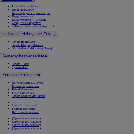
Lider elektromobilności
Napęd hybrydowy
Napęd hybrydowy typu plug-in
Napęd wodorowy
Napęd elektryczny na baterię
Zasięg aut elektrycznych
Zalety posiadania aut elektrycznych
Ładowanie elektrycznej Toyoty
Toyota HomeCharge
Toyota Charging Network
Jak naładować elektryczną Toyotę?
Systemy bezpieczeństwa
Toyota T-Mate
System eCall
Komunikacja z autem
Nowa aplikacja MyToyota
Cyfrowy opiekun auta
Usługi Connected
Płatne subskrypcje
Toyota Connectivity Match
Skontaktuj się z nami
Polityka ciasteczek
Deklaracja dostępności
(Opens in new window)
(Opens in new window)
(Opens in new window)
(Opens in new window)