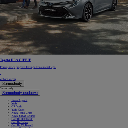
Toyota DLA CIEBIE
Poznaj nowy program leasingu konsumenckiego.
Zobacz więcej
Samochody
Samochody
Samochody osobowe
Nowe Aygo X
Yaris
GR Yaris
Yaris Cross
Nowy Yaris Cross
Nowy Urban Cruiser
Corolla Hatchback
Corolla Sedan
Corolla TS Kombi