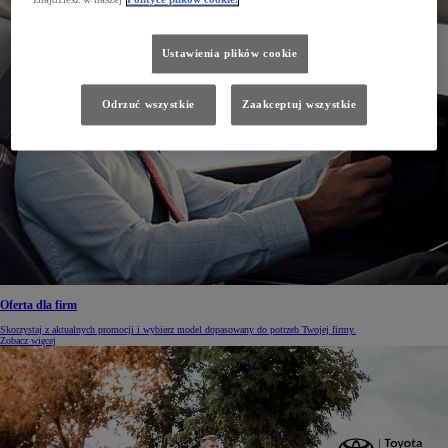
Ustawienia plików cookie
Odrzuć wszystkie
Zaakceptuj wszystkie
Oferta dla firm
Skorzystaj z aktualnych promocji i wybierz model dopasowany do potrzeb Twojej firmy.
Zobacz więcej