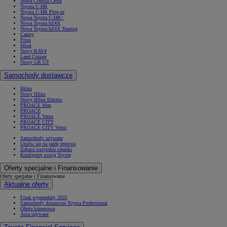
Nowa Corolla Cross
Toyota C-HR
Toyota C-HR Plug-in
Nowa Toyota C-HR+
Nowa Toyota bZ4X
Nowa Toyota bZ4X Touring
Camry
Prius
Mirai
Nowy RAV4
Land Cruiser
Nowy GR GT
Samochody dostawcze
Hilux
Nowy Hilux
Nowy Hilux Electric
PROACE Max
PROACE
PROACE Verso
PROACE CITY
PROACE CITY Verso
Samochody używane
Umów się na jazdę testową
Zobacz wszystkie cenniki
Konfiguruj swoją Toyotę
Oferty specjalne i Finansowanie
Oferty specjalne i Finansowanie
Aktualne oferty
Finał wyprzedaży 2025
Samochody dostawcze Toyota Professional
Oferta biznesowa
Auta używane