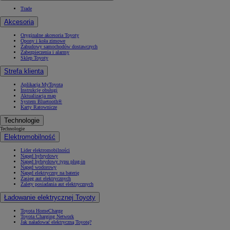
Trade
Akcesoria
Oryginalne akcesoria Toyoty
Opony i koła zimowe
Zabudowy samochodów dostawczych
Zabezpieczenia i alarmy
Sklep Toyoty
Strefa klienta
Aplikacja MyToyota
Instrukcje obsługi
Aktualizacja map
System Bluetooth®
Karty Ratownicze
Technologie
Technologie
Elektromobilność
Lider elektromobilności
Napęd hybrydowy
Napęd hybrydowy typu plug-in
Napęd wodorowy
Napęd elektryczny na baterię
Zasięg aut elektrycznych
Zalety posiadania aut elektrycznych
Ładowanie elektrycznej Toyoty
Toyota HomeCharge
Toyota Charging Network
Jak naładować elektryczną Toyotę?