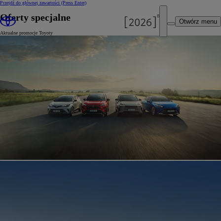
Przejdź do głównej zawartości
(Press Enter)
Oferty specjalne
Otwórz menu
Aktualne promocje Toyoty