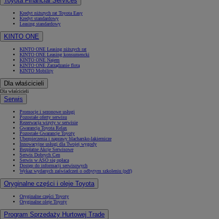
Toyota Financial Services
Kredyt niższych rat Toyota Easy
Kredyt standardowy
Leasing standardowy
KINTO ONE
KINTO ONE Leasing niższych rat
KINTO ONE Leasing konsumencki
KINTO ONE Najem
KINTO ONE Zarządzanie flotą
KINTO Mobility
Dla właścicieli
Dla właścicieli
Serwis
Promocje i sezonowe usługi
Pozostałe oferty serwisu
Rezerwacja wizyty w serwisie
Gwarancja Toyota Relax
Pozostałe Gwarancje Toyoty
Ubezpieczenia i naprawy blacharsko-lakiernicze
Innowacyjne usługi dla Twojej wygody
Bezpłatne Akcje Serwisowe
Serwis Dobrych Cen
Serwis w ASO się opłaca
Dostęp do informacji serwisowych
Wykaz wydanych zaświadczeń o odbytym szkoleniu (pdf)
Oryginalne części i oleje Toyota
Oryginalne części Toyoty
Oryginalne oleje Toyoty
Program Sprzedaży Hurtowej Trade