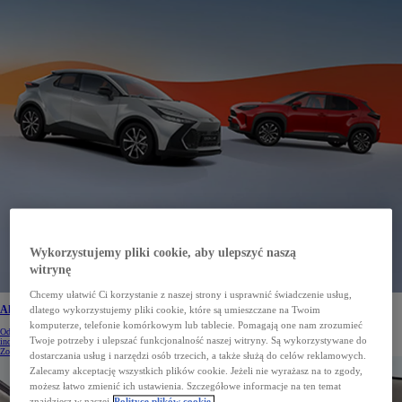
Wykorzystujemy pliki cookie, aby ulepszyć naszą
witrynę
Chcemy ułatwić Ci korzystanie z naszej strony i usprawnić świadczenie usług,
dlatego wykorzystujemy pliki cookie, które są umieszczane na Twoim
Aktualne promocje i korzyści na samochody Toyota
komputerze, telefonie komórkowym lub tablecie. Pomagają one nam zrozumieć
Odkryj aktualne promocje i korzyści na nowe samochody Toyota. Specjalne oferty dla klientów
Twoje potrzeby i ulepszać funkcjonalność naszej witryny. Są wykorzystywane do
indywidualnych czekają. Sprawdź aktualną ofertę.
Zobacz więcej
dostarczania usług i narzędzi osób trzecich, a także służą do celów reklamowych.
Zalecamy akceptację wszystkich plików cookie. Jeżeli nie wyrażasz na to zgody,
możesz łatwo zmienić ich ustawienia. Szczegółowe informacje na ten temat
znajdziesz w naszej
Polityce plików cookie.