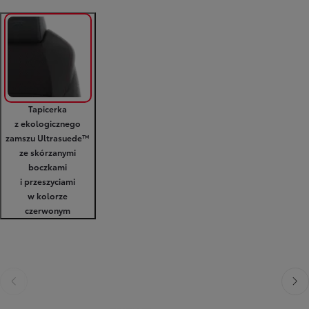
Tapicerka
z ekologicznego
zamszu Ultrasuede™
ze skórzanymi
boczkami
i przeszyciami
w kolorze
czerwonym
Poprzedni
Nast