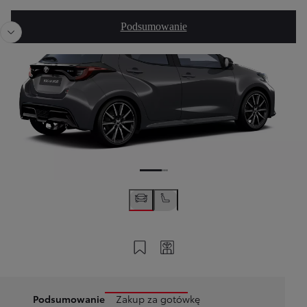
Poprzedni
Nast
Podsumowanie
Zapisz na swoim koncie
Twój kod
Podsumowanie
Zakup za gotówkę