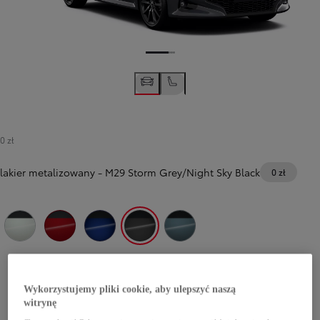
0 zł
lakier metalizowany
-
M29 Storm Grey/Night Sky Black
0 zł
2PU Platinum Pearl White/Eclipse Black
2SZ Imperial Red/Eclipse Black
M20 Juniper Blue/Night Sky Black
M29 Storm Grey/Night Sky Black
Celestite Grey with black roof (2TH)
Wykorzystujemy pliki cookie, aby ulepszyć naszą
witrynę