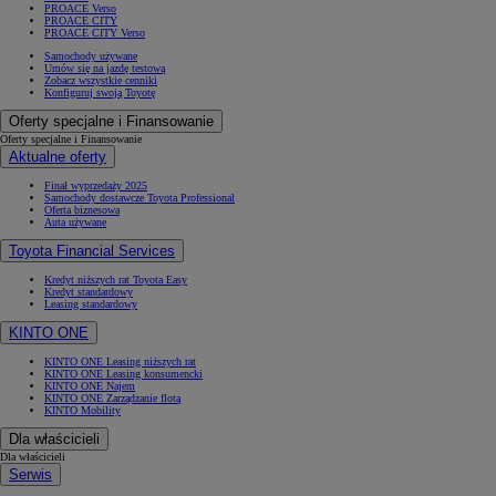
PROACE Verso
PROACE CITY
PROACE CITY Verso
Samochody używane
Umów się na jazdę testową
Zobacz wszystkie cenniki
Konfiguruj swoją Toyotę
Oferty specjalne i Finansowanie
Oferty specjalne i Finansowanie
Aktualne oferty
Finał wyprzedaży 2025
Samochody dostawcze Toyota Professional
Oferta biznesowa
Auta używane
Toyota Financial Services
Kredyt niższych rat Toyota Easy
Kredyt standardowy
Leasing standardowy
KINTO ONE
KINTO ONE Leasing niższych rat
KINTO ONE Leasing konsumencki
KINTO ONE Najem
KINTO ONE Zarządzanie flotą
KINTO Mobility
Dla właścicieli
Dla właścicieli
Serwis