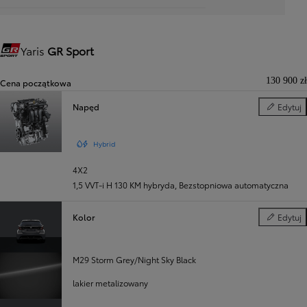
Yaris
GR Sport
Gazoo Racing
130 900 zł
Cena początkowa
Napęd
Edytuj
Napęd
Hybrid
4X2
1,5 VVT-i H 130 KM hybryda
,
Bezstopniowa automatyczna
Kolor
Edytuj
Kolor
M29 Storm Grey/Night Sky Black
lakier metalizowany