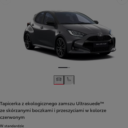
Poprzedni
Nast
Tapicerka z ekologicznego zamszu Ultrasuede™
ze skórzanymi boczkami i przeszyciami w kolorze
czerwonym
W standardzie