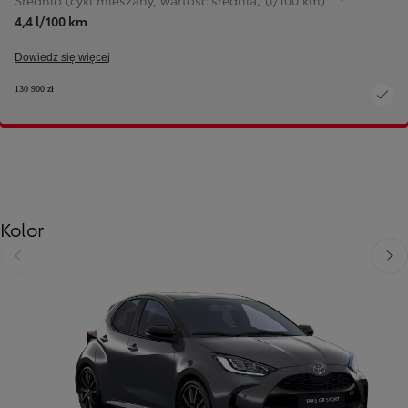
Średnio (cykl mieszany, wartość średnia) (l/100 km)
4,4 l/100 km
Dowiedz się więcej
130 900 zł
Kolor
Poprzedni
Nast