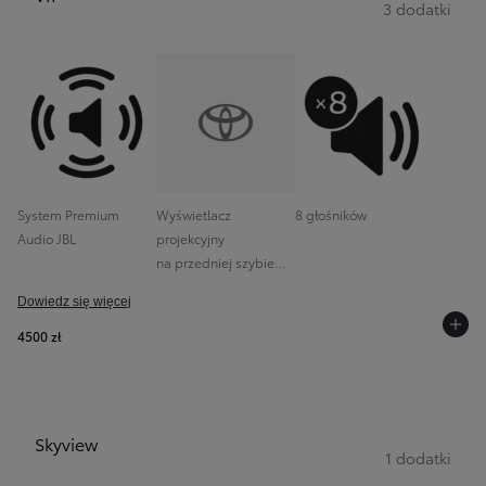
3 dodatki
System Premium
Wyświetlacz
8 głośników
Audio JBL
projekcyjny
na przedniej szybie
(HUD)
Dowiedz się więcej
4500 zł
Skyview
1 dodatki