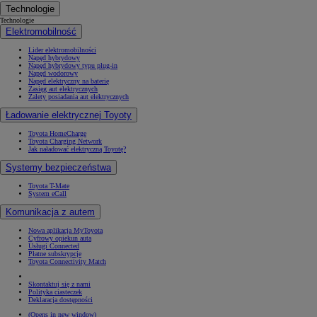
Technologie
Technologie
Elektromobilność
Lider elektromobilności
Napęd hybrydowy
Napęd hybrydowy typu plug-in
Napęd wodorowy
Napęd elektryczny na baterię
Zasięg aut elektrycznych
Zalety posiadania aut elektrycznych
Ładowanie elektrycznej Toyoty
Toyota HomeCharge
Toyota Charging Network
Jak naładować elektryczną Toyotę?
Systemy bezpieczeństwa
Toyota T-Mate
System eCall
Komunikacja z autem
Nowa aplikacja MyToyota
Cyfrowy opiekun auta
Usługi Connected
Płatne subskrypcje
Toyota Connectivity Match
Skontaktuj się z nami
Polityka ciasteczek
Deklaracja dostępności
(Opens in new window)