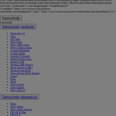
POST https://dxp-webcarconfig.toyota-europe.com/v1/car-config/pl/pl?path=configure/09a6531a-c3f1-4d2d-
b4d3-eb45cbb35478/3cc4754b-0a8c-4c60-a16d-92462e952735&c=c0b1e730-f939-49d6-90a9-bd42b14a249c
with body {"reduxState":{"carConfigSettings":{"loadedStepUrls":
{"configure":"https://www.toyota.torun.pl/nowe-
samochody/yaris/konfigurator","specs":"https://www.toyota.torun.pl/nowe-samochody/yaris/specyfikacja"}}}}
Samochody
Samochody
Samochody osobowe
Nowe Aygo X
Yaris
GR Yaris
Yaris Cross
Nowy Yaris Cross
Nowy Urban Cruiser
Corolla Hatchback
Corolla Sedan
Corolla TS Kombi
Nowa Corolla Cross
Toyota C-HR
Toyota C-HR Plug-in
Nowa Toyota C-HR+
Nowa Toyota bZ4X
Nowa Toyota bZ4X Touring
Camry
Prius
Mirai
Nowy RAV4
Land Cruiser
Nowy GR GT
Samochody dostawcze
Hilux
Nowy Hilux
Nowy Hilux Electric
PROACE Max
PROACE