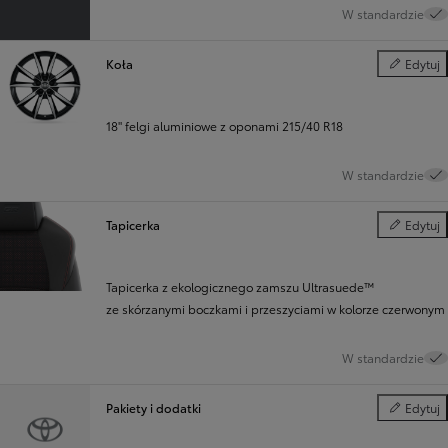
W standardzie
Koła
Edytuj
Koła
18" felgi aluminiowe z oponami 215/40 R18
W standardzie
Tapicerka
Edytuj
Tapicerka
Tapicerka z ekologicznego zamszu Ultrasuede™
ze skórzanymi boczkami i przeszyciami w kolorze czerwonym
W standardzie
Pakiety i dodatki
Edytuj
Pakiety i d