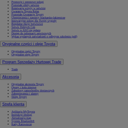
Promocje i sezonowe usługi
Pozostałe oferty serwisu
Rezerwacja wizyty w serwisie
Gwarancja Toyota Relax
Pozostałe Gwarancje Toyoty
Ubezpieczenia i naprawy blacharsko-lakiernicze
Innowacyjne usługi dla Twojej wygody
Bezpłatne Akcje Serwisowe
Serwis Dobrych Cen
Serwis w ASO się opłaca
Dostęp do informacji serwisowych
Wykaz wydanych zaświadczeń o odbytym szkoleniu (pdf)
Oryginalne części i oleje Toyota
Oryginalne części Toyoty
Oryginalne oleje Toyoty
Program Sprzedaży Hurtowej Trade
Trade
Akcesoria
Oryginalne akcesoria Toyoty
Opony i koła zimowe
Zabudowy samochodów dostawczych
Zabezpieczenia i alarmy
Sklep Toyoty
Strefa klienta
Aplikacja MyToyota
Instrukcje obsługi
Aktualizacja map
System Bluetooth®
Karty Ratownicze