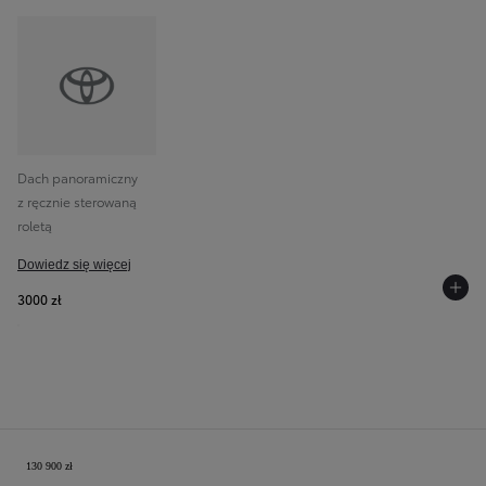
Dach panoramiczny
z ręcznie sterowaną
roletą
Dowiedz się więcej
3000 zł
Twoja konfiguracja
130 900 zł