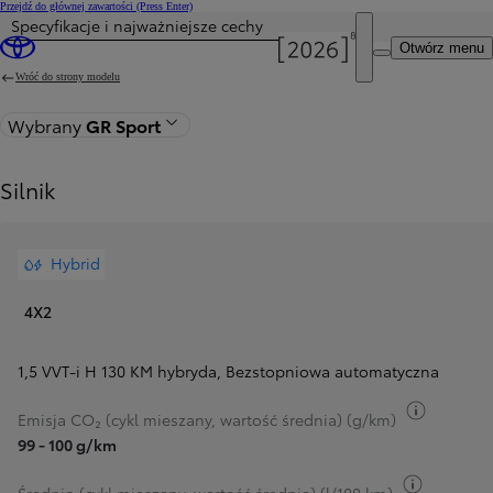
Przejdź do głównej zawartości
(Press Enter)
Specyfikacje i najważniejsze cechy
Otwórz menu
Wróć do strony modelu
Wybrany
GR Sport
Silnik
Hybrid
4X2
1,5 VVT-i H 130 KM hybryda
,
Bezstopniowa automatyczna
Przełącz
Emisja CO₂ (cykl mieszany, wartość średnia) (g/km)
99 - 100 g/km
Przełącz 