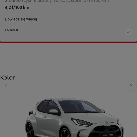
Średnio (cykl mieszany, wartość średnia) (l/100 km)
4,2 l/100 km
Dowiedz się więcej
122 900 zł
Kolor
Poprzedni
Nast