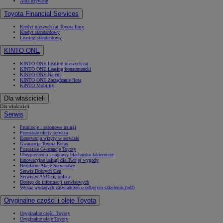
Auta używane
Toyota Financial Services
Kredyt niższych rat Toyota Easy
Kredyt standardowy
Leasing standardowy
KINTO ONE
KINTO ONE Leasing niższych rat
KINTO ONE Leasing konsumencki
KINTO ONE Najem
KINTO ONE Zarządzanie flotą
KINTO Mobility
Dla właścicieli
Dla właścicieli
Serwis
Promocje i sezonowe usługi
Pozostałe oferty serwisu
Rezerwacja wizyty w serwisie
Gwarancja Toyota Relax
Pozostałe Gwarancje Toyoty
Ubezpieczenia i naprawy blacharsko-lakiernicze
Innowacyjne usługi dla Twojej wygody
Bezpłatne Akcje Serwisowe
Serwis Dobrych Cen
Serwis w ASO się opłaca
Dostęp do informacji serwisowych
Wykaz wydanych zaświadczeń o odbytym szkoleniu (pdf)
Oryginalne części i oleje Toyota
Oryginalne części Toyoty
Oryginalne oleje Toyoty