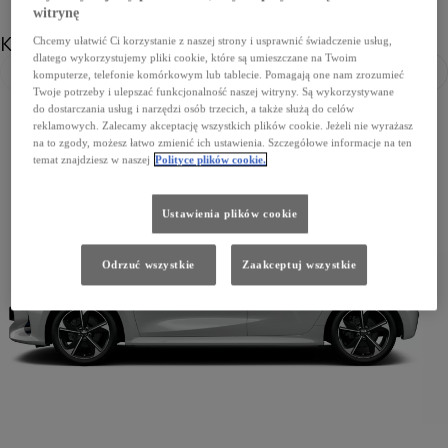
witrynę
Koła
Chcemy ułatwić Ci korzystanie z naszej strony i usprawnić świadczenie usług,
dlatego wykorzystujemy pliki cookie, które są umieszczane na Twoim
komputerze, telefonie komórkowym lub tablecie. Pomagają one nam zrozumieć
Poprzedni
Nast
Twoje potrzeby i ulepszać funkcjonalność naszej witryny. Są wykorzystywane
do dostarczania usług i narzędzi osób trzecich, a także służą do celów
reklamowych. Zalecamy akceptację wszystkich plików cookie. Jeżeli nie wyrażasz
na to zgody, możesz łatwo zmienić ich ustawienia. Szczegółowe informacje na ten
temat znajdziesz w naszej
Polityce plików cookie.
Ustawienia plików cookie
Odrzuć wszystkie
Zaakceptuj wszystkie