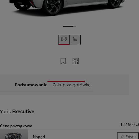
Zapisz na swoim koncie
Twój kod
Podsumowanie
Zakup za gotówkę
Yaris
Executive
122 900 zł
Cena początkowa
Napęd
Edytuj