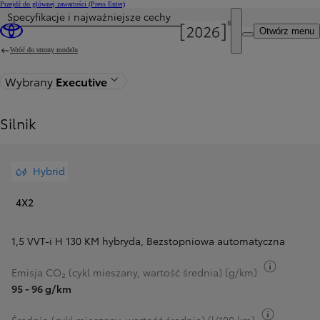
Przejdź do głównej zawartości
(Press Enter)
Specyfikacje i najważniejsze cechy
Otwórz menu
Wróć do strony modelu
Wybrany
Executive
Silnik
Hybrid
4X2
1,5 VVT-i H 130 KM hybryda
,
Bezstopniowa automatyczna
Przełącz
Emisja CO₂ (cykl mieszany, wartość średnia) (g/km)
95 - 96 g/km
Przełącz 