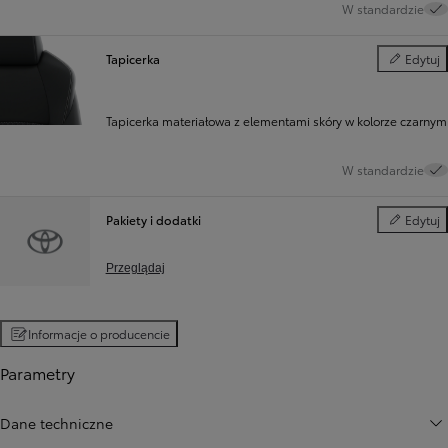
W standardzie
Tapicerka
Edytuj
Tapicerka
Tapicerka materiałowa z elementami skóry w kolorze czarnym
W standardzie
Pakiety i dodatki
Edytuj
Pakiety i d
Przeglądaj
Informacje o producencie
Parametry
Dane techniczne