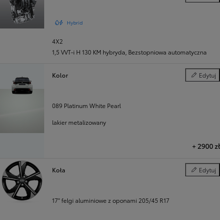
Napęd
Hybrid
4X2
1,5 VVT-i H 130 KM hybryda
,
Bezstopniowa automatyczna
Kolor
Edytuj
Kolor
089 Platinum White Pearl
lakier metalizowany
+
2900 zł
Koła
Edytuj
Koła
17" felgi aluminiowe z oponami 205/45 R17