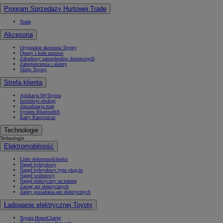
Program Sprzedaży Hurtowej Trade
Trade
Akcesoria
Oryginalne akcesoria Toyoty
Opony i koła zimowe
Zabudowy samochodów dostawczych
Zabezpieczenia i alarmy
Sklep Toyoty
Strefa klienta
Aplikacja MyToyota
Instrukcje obsługi
Aktualizacja map
System Bluetooth®
Karty Ratownicze
Technologie
Technologie
Elektromobilność
Lider elektromobilności
Napęd hybrydowy
Napęd hybrydowy typu plug-in
Napęd wodorowy
Napęd elektryczny na baterię
Zasięg aut elektrycznych
Zalety posiadania aut elektrycznych
Ładowanie elektrycznej Toyoty
Toyota HomeCharge