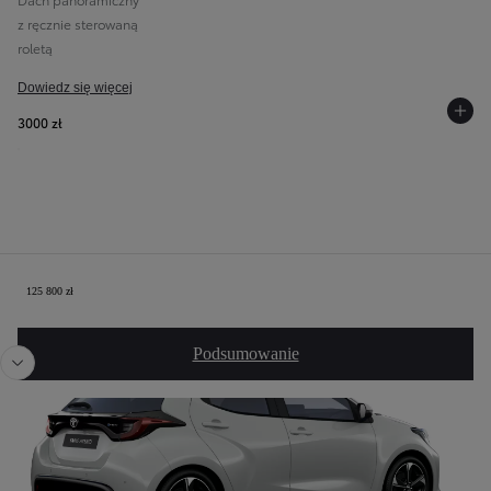
z ręcznie sterowaną
roletą
Dowiedz się więcej
3000 zł
Twoja konfiguracja
125 800 zł
Poprzedni
Nast
Podsumowanie