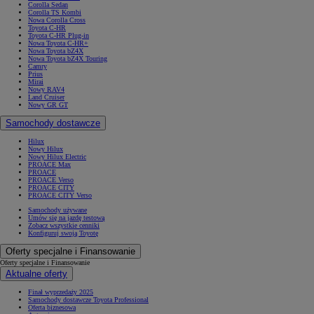
Corolla Sedan
Corolla TS Kombi
Nowa Corolla Cross
Toyota C-HR
Toyota C-HR Plug-in
Nowa Toyota C-HR+
Nowa Toyota bZ4X
Nowa Toyota bZ4X Touring
Camry
Prius
Mirai
Nowy RAV4
Land Cruiser
Nowy GR GT
Samochody dostawcze
Hilux
Nowy Hilux
Nowy Hilux Electric
PROACE Max
PROACE
PROACE Verso
PROACE CITY
PROACE CITY Verso
Samochody używane
Umów się na jazdę testową
Zobacz wszystkie cenniki
Konfiguruj swoją Toyotę
Oferty specjalne i Finansowanie
Oferty specjalne i Finansowanie
Aktualne oferty
Finał wyprzedaży 2025
Samochody dostawcze Toyota Professional
Oferta biznesowa