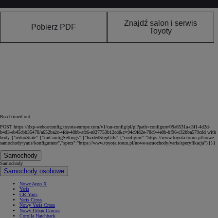
Znajdź salon i serwis
Pobierz PDF
Toyoty
Read timed out
POST https://dxp-webcarconfig.toyota-europe.com/v1/car-config/pl/pl?path=configure/09a6531a-c3f1-4d2d-
b4d3-eb45cbb35478/a652ba2c-4fde-48bb-afc6-a027753b12cd&c=94c9fd2e-78c9-4e8b-bf96-c32bba579cdd with
body {"reduxState":{"carConfigSettings":{"loadedStepUrls":{"configure":"https://www.toyota.torun.pl/nowe-
samochody/yaris/konfigurator","specs":"https://www.toyota.torun.pl/nowe-samochody/yaris/specyfikacja"}}}}
Samochody
Samochody
Samochody osobowe
Nowe Aygo X
Yaris
GR Yaris
Yaris Cross
Nowy Yaris Cross
Nowy Urban Cruiser
Corolla Hatchback