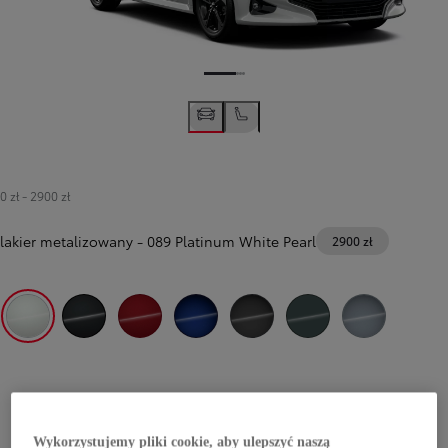
0 zł
-
2900 zł
lakier metalizowany
-
089 Platinum White Pearl
2900 zł
089 Platinum White Pearl
209 Eclipse Black
3U5 Imperial Red
8Y8 Juniper Blue
1M2 Storm Grey
6X7 Forest Green
Celestite Grey(1K3)
Wykorzystujemy pliki cookie, aby ulepszyć naszą