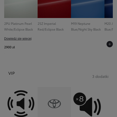
2PU Platinum Pearl
2SZ Imperial
M19 Neptune
M20 Jun
White/Eclipse Black
Red/Eclipse Black
Blue/Night Sky Black
Blue/Nig
Dowiedz się więcej
2900 zł
VIP
3 dodatki